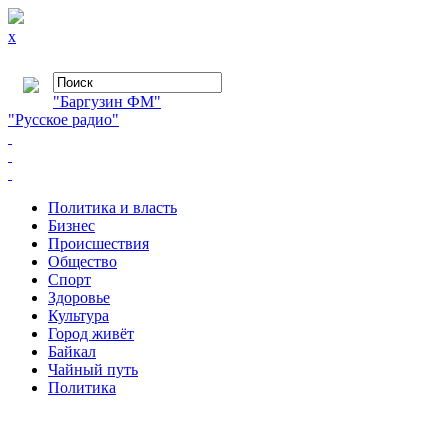
x
"Баргузин ФМ"
"Русское радио"
Политика и власть
Бизнес
Происшествия
Общество
Cпорт
Здоровье
Культура
Город живёт
Байкал
Чайный путь
Политика