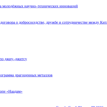
рса молодёжных научно–технических инноваций
оговора о добрососедстве, дружбе и сотрудничестве между Кит
 по джиу–джитсу
лограмма драгоценных металлов
ропе «Наадам»