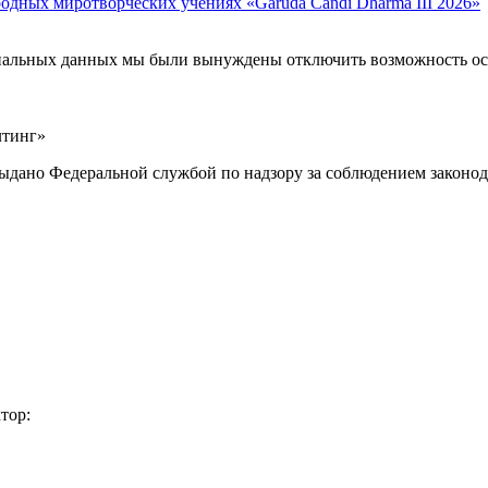
дных миротворческих учениях «Garuda Candi Dharma III 2026»
ональных данных мы были вынуждены отключить возможность ост
лтинг»
выдано Федеральной службой по надзору за соблюдением законод
тор: