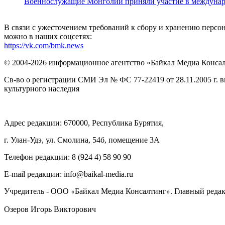
Военнослужащие Монголии приняли участие в междунаро
В связи с ужесточением требований к сбору и хранению перс
можно в наших соцсетях:
https://vk.com/bmk.news
© 2004-2026 информационное агентство «Байкал Медиа Конса
Св-во о регистрации СМИ Эл № ФС 77-22419 от 28.11.2005 г. 
культурного наследия
Адрес редакции: 670000, Республика Бурятия,
г. Улан-Удэ, ул. Смолина, 54б, помещение 3А
Телефон редакции: ‎‎8 (924 4) 58 90 90
E-mail редакции: info@baikal-media.ru
Учредитель - ООО
Байкал Медиа Консалтинг
. Главный редак
«
»
Озеров Игорь Викторович