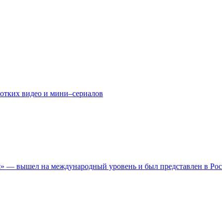
ротких видео и мини–сериалов
» — вышел на международный уровень и был представлен в Ро