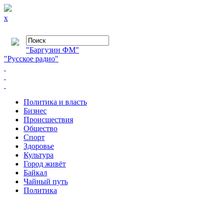
x
"Баргузин ФМ"
"Русское радио"
Политика и власть
Бизнес
Происшествия
Общество
Cпорт
Здоровье
Культура
Город живёт
Байкал
Чайный путь
Политика