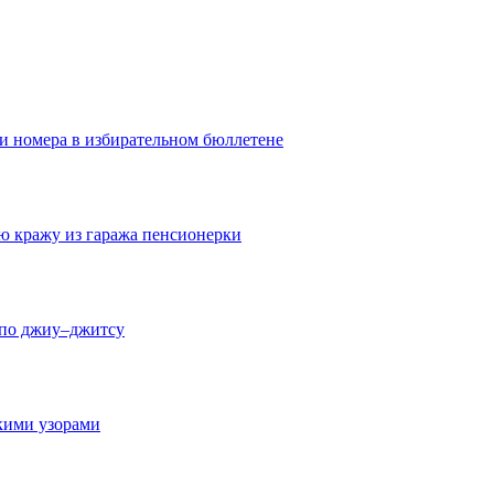
ои номера в избирательном бюллетене
ю кражу из гаража пенсионерки
 по джиу–джитсу
скими узорами