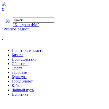
x
"Баргузин ФМ"
"Русское радио"
Политика и власть
Бизнес
Происшествия
Общество
Cпорт
Здоровье
Культура
Город живёт
Байкал
Чайный путь
Политика