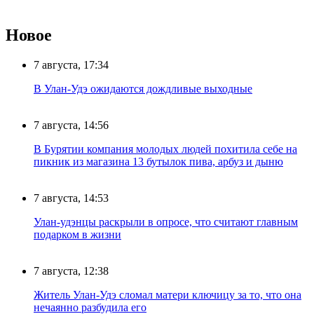
Новое
7 августа, 17:34
В Улан-Удэ ожидаются дождливые выходные
7 августа, 14:56
В Бурятии компания молодых людей похитила себе на
пикник из магазина 13 бутылок пива, арбуз и дыню
7 августа, 14:53
Улан-удэнцы раскрыли в опросе, что считают главным
подарком в жизни
7 августа, 12:38
Житель Улан-Удэ сломал матери ключицу за то, что она
нечаянно разбудила его