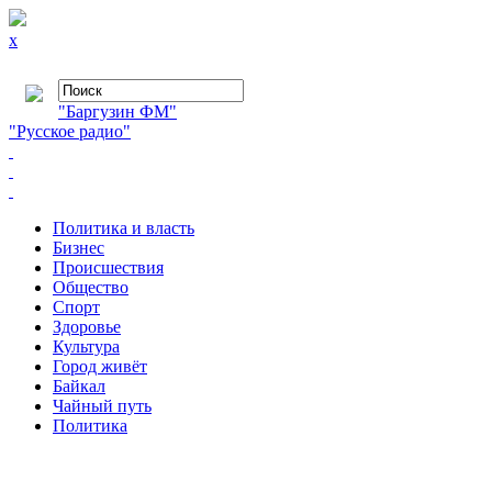
x
"Баргузин ФМ"
"Русское радио"
Политика и власть
Бизнес
Происшествия
Общество
Cпорт
Здоровье
Культура
Город живёт
Байкал
Чайный путь
Политика