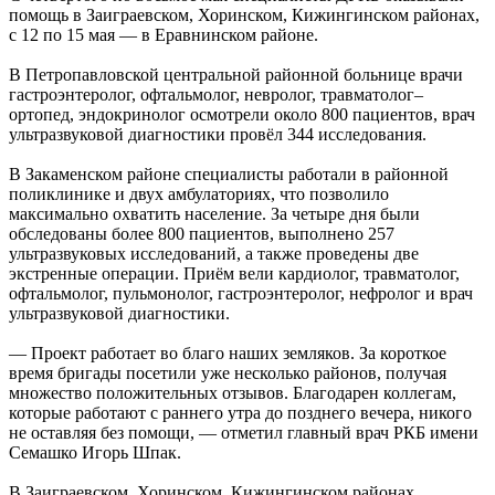
помощь в Заиграевском, Хоринском, Кижингинском районах,
с 12 по 15 мая — в Еравнинском районе.
В Петропавловской центральной районной больнице врачи
гастроэнтеролог, офтальмолог, невролог, травматолог–
ортопед, эндокринолог осмотрели около 800 пациентов, врач
ультразвуковой диагностики провёл 344 исследования.
В Закаменском районе специалисты работали в районной
поликлинике и двух амбулаториях, что позволило
максимально охватить население. За четыре дня были
обследованы более 800 пациентов, выполнено 257
ультразвуковых исследований, а также проведены две
экстренные операции. Приём вели кардиолог, травматолог,
офтальмолог, пульмонолог, гастроэнтеролог, нефролог и врач
ультразвуковой диагностики.
— Проект работает во благо наших земляков. За короткое
время бригады посетили уже несколько районов, получая
множество положительных отзывов. Благодарен коллегам,
которые работают с раннего утра до позднего вечера, никого
не оставляя без помощи, — отметил главный врач РКБ имени
Семашко Игорь Шпак.
В Заиграевском, Хоринском, Кижингинском районах