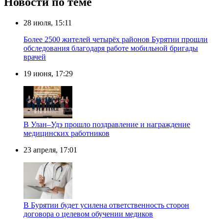
Новости по теме
28 июля, 15:11
Более 2500 жителей четырёх районов Бурятии прошли
обследования благодаря работе мобильной бригады
врачей
19 июня, 17:29
В Улан–Удэ прошло поздравление и награждение
медицинских работников
23 апреля, 17:01
В Бурятии будет усилена ответственность сторон
договора о целевом обучении медиков