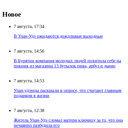
Новое
7 августа, 17:34
В Улан-Удэ ожидаются дождливые выходные
7 августа, 14:56
В Бурятии компания молодых людей похитила себе на
пикник из магазина 13 бутылок пива, арбуз и дыню
7 августа, 14:53
Улан-удэнцы раскрыли в опросе, что считают главным
подарком в жизни
7 августа, 12:38
Житель Улан-Удэ сломал матери ключицу за то, что она
нечаянно разбудила его