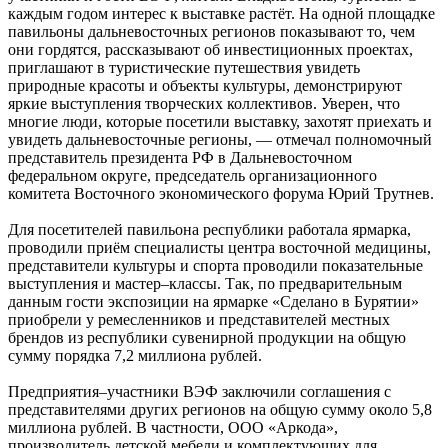
каждым годом интерес к выставке растёт. На одной площадке
павильоны дальневосточных регионов показывают то, чем
они гордятся, рассказывают об инвестиционных проектах,
приглашают в туристические путешествия увидеть
природные красоты и объекты культуры, демонстрируют
яркие выступления творческих коллективов. Уверен, что
многие люди, которые посетили выставку, захотят приехать и
увидеть дальневосточные регионы, — отмечал полномочный
представитель президента РФ в Дальневосточном
федеральном округе, председатель организационного
комитета Восточного экономического форума Юрий Трутнев.
Для посетителей павильона республики работала ярмарка,
проводили приём специалисты центра восточной медицины,
представители культуры и спорта проводили показательные
выступления и мастер–классы. Так, по предварительным
данным гости экспозиции на ярмарке «Сделано в Бурятии»
приобрели у ремесленников и представителей местных
брендов из республики сувенирной продукции на общую
сумму порядка 7,2 миллиона рублей.
Предприятия–участники ВЭФ заключили соглашения с
представителями других регионов на общую сумму около 5,8
миллиона рублей. В частности, ООО «Аркода»,
производитель детской мебели и комплектующих для