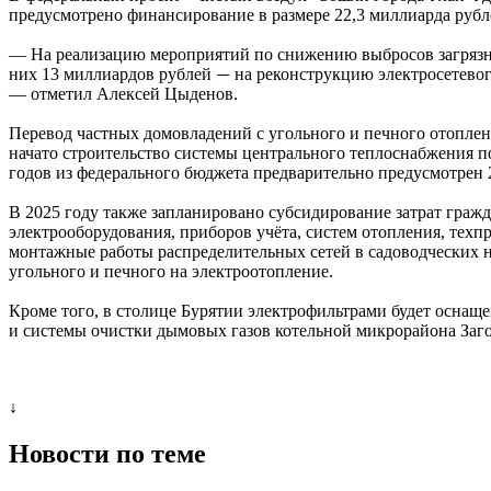
предусмотрено финансирование в размере 22,3 миллиарда рубл
— На реализацию мероприятий по снижению выбросов загрязня
них 13 миллиардов рублей
на реконструкцию электросетевог
—
— отметил Алексей Цыденов.
Перевод частных домовладений с угольного и печного отоплени
начато строительство системы центрального теплоснабжения п
годов из федерального бюджета предварительно предусмотрен 
В 2025 году также запланировано субсидирование затрат гражд
электрооборудования, приборов учёта, систем отопления, техп
монтажные работы распределительных сетей в садоводческих н
угольного и печного на электроотопление.
Кроме того, в столице Бурятии электрофильтрами будет осна
и системы очистки дымовых газов котельной микрорайона Заго
↓
Новости по теме