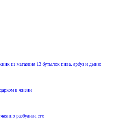
ник из магазина 13 бутылок пива, арбуз и дыню
одарком в жизни
ечаянно разбудила его