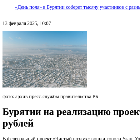
«День поля» в Бурятии соберет тысячу участников с раз
13 февраля 2025, 10:07
фото: архив пресс-службы правительства РБ
Бурятии на реализацию проек
рублей
В федеральный проект «Чистый воздух» вошли города Улан
Уд
–