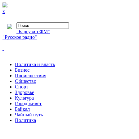
x
"Баргузин ФМ"
"Русское радио"
Политика и власть
Бизнес
Происшествия
Общество
Cпорт
Здоровье
Культура
Город живёт
Байкал
Чайный путь
Политика