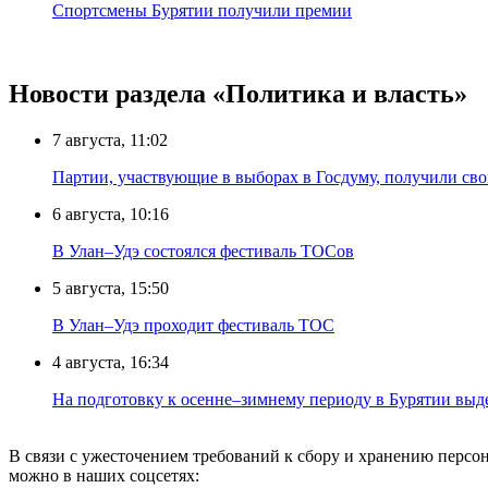
Спортсмены Бурятии получили премии
Новости раздела «Политика и власть»
7 августа, 11:02
Партии, участвующие в выборах в Госдуму, получили св
6 августа, 10:16
В Улан–Удэ состоялся фестиваль ТОСов
5 августа, 15:50
В Улан–Удэ проходит фестиваль ТОС
4 августа, 16:34
На подготовку к осенне–зимнему периоду в Бурятии выд
В связи с ужесточением требований к сбору и хранению перс
можно в наших соцсетях: