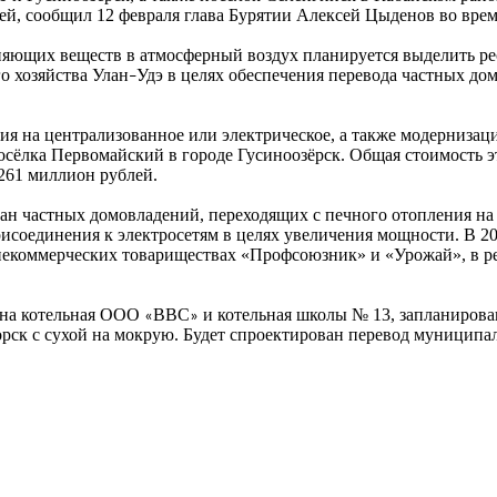
ей, сообщил 12 февраля глава Бурятии Алексей Цыденов во вре
ющих веществ в атмосферный воздух планируется выделить рес
о хозяйства Улан
Удэ в целях обеспечения перевода частных дом
–
я на централизованное или электрическое, а также модернизация
осёлка Первомайский в городе Гусиноозёрск. Общая стоимость э
261 миллион рублей.
ан частных домовладений, переходящих с печного отопления на 
рисоединения к электросетям в целях увеличения мощности. В 2
екоммерческих товариществах «Профсоюзник» и «Урожай», в рез
щена котельная ООО
ВВС
и котельная школы № 13, запланиров
«
»
рск с сухой на мокрую. Будет спроектирован перевод муниципа