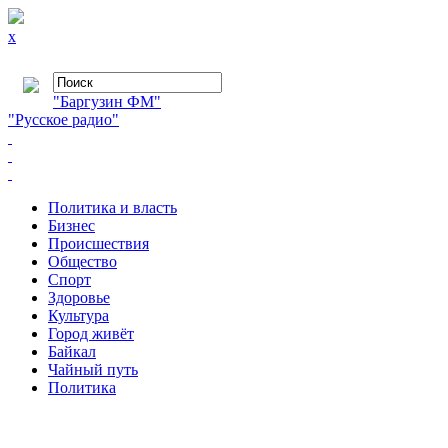
x
"Баргузин ФМ"
"Русское радио"
Политика и власть
Бизнес
Происшествия
Общество
Cпорт
Здоровье
Культура
Город живёт
Байкал
Чайный путь
Политика