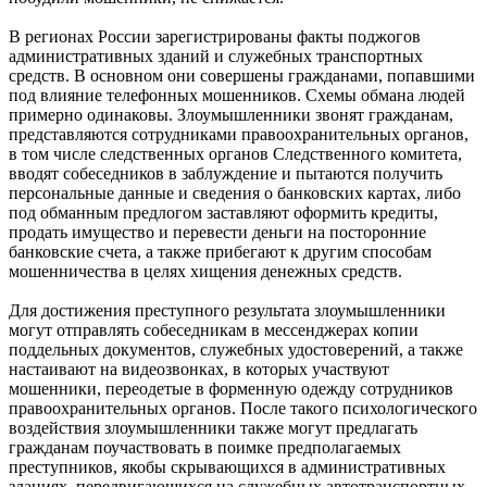
В регионах России зарегистрированы факты поджогов
административных зданий и служебных транспортных
средств. В основном они совершены гражданами, попавшими
под влияние телефонных мошенников. Схемы обмана людей
примерно одинаковы. Злоумышленники звонят гражданам,
представляются сотрудниками правоохранительных органов,
в том числе следственных органов Следственного комитета,
вводят собеседников в заблуждение и пытаются получить
персональные данные и сведения о банковских картах, либо
под обманным предлогом заставляют оформить кредиты,
продать имущество и перевести деньги на посторонние
банковские счета, а также прибегают к другим способам
мошенничества в целях хищения денежных средств.
Для достижения преступного результата злоумышленники
могут отправлять собеседникам в мессенджерах копии
поддельных документов, служебных удостоверений, а также
настаивают на видеозвонках, в которых участвуют
мошенники, переодетые в форменную одежду сотрудников
правоохранительных органов. После такого психологического
воздействия злоумышленники также могут предлагать
гражданам поучаствовать в поимке предполагаемых
преступников, якобы скрывающихся в административных
зданиях, передвигающихся на служебных автотранспортных