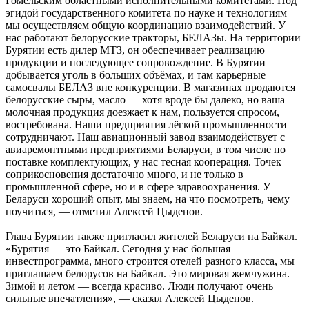
Гомельским областными исполнительными комитетами. Под
эгидой государственного комитета по науке и технологиям
мы осуществляем общую координацию взаимодействий. У
нас работают белорусские тракторы, БЕЛАЗы. На территории
Бурятии есть дилер МТЗ, он обеспечивает реализацию
продукции и последующее сопровождение. В Бурятии
добывается уголь в больших объёмах, и там карьерные
самосвалы БЕЛАЗ вне конкуренции. В магазинах продаются
белорусские сыры, масло — хотя вроде бы далеко, но ваша
молочная продукция доезжает к нам, пользуется спросом,
востребована. Наши предприятия лёгкой промышленности
сотрудничают. Наш авиационный завод взаимодействует с
авиаремонтными предприятиями Беларуси, в том числе по
поставке комплектующих, у нас тесная кооперация. Точек
соприкосновения достаточно много, и не только в
промышленной сфере, но и в сфере здравоохранения. У
Беларуси хороший опыт, мы знаем, на что посмотреть, чему
поучиться, — отметил Алексей Цыденов.
Глава Бурятии также пригласил жителей Беларуси на Байкал.
«Бурятия — это Байкал. Сегодня у нас большая
инвестпрограмма, много строится отелей разного класса, мы
приглашаем белорусов на Байкал. Это мировая жемчужина.
Зимой и летом — всегда красиво. Люди получают очень
сильные впечатления», — сказал Алексей Цыденов.