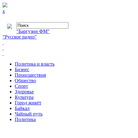
x
"Баргузин ФМ"
"Русское радио"
Политика и власть
Бизнес
Происшествия
Общество
Cпорт
Здоровье
Культура
Город живёт
Байкал
Чайный путь
Политика