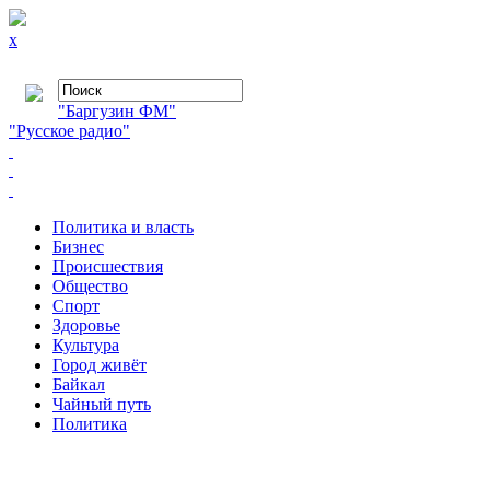
x
"Баргузин ФМ"
"Русское радио"
Политика и власть
Бизнес
Происшествия
Общество
Cпорт
Здоровье
Культура
Город живёт
Байкал
Чайный путь
Политика