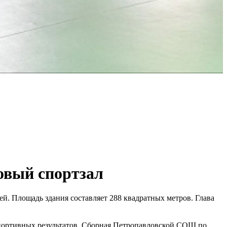
овый спортзал
й. Площадь здания составляет 288 квадратных метров. Глава
спортивных результатов. Сборная Петропавловской СОШ по