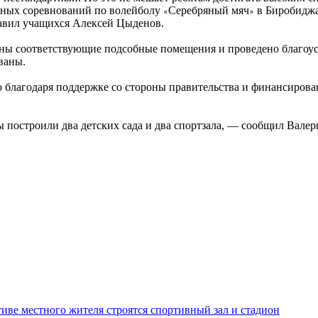
очных соревнований по волейболу
Серебряный мяч
в Биробиджа
«
»
равил учащихся Алексей Цыденов.
ены соответствующие подсобные помещения и проведено благоус
ваны.
о благодаря поддержке со стороны правительства и финансиров
 построили два детских сада и два спортзала, — сообщил Вале
иве местного жителя строятся спортивный зал и стадион