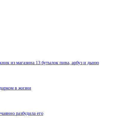
ник из магазина 13 бутылок пива, арбуз и дыню
одарком в жизни
ечаянно разбудила его