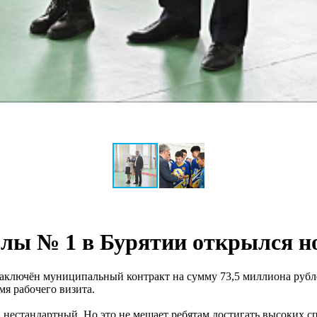
олы № 1 в Бурятии открылся н
заключён муниципальный контракт на сумму 73,5 миллиона рубле
мя рабочего визита.
 нестандартный. Но это не мешает ребятам достигать высоких 