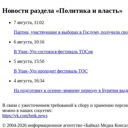
Новости раздела «Политика и власть»
7 августа, 11:02
Партии, участвующие в выборах в Госдуму, получили св
6 августа, 10:16
В Улан–Удэ состоялся фестиваль ТОСов
5 августа, 15:50
В Улан–Удэ проходит фестиваль ТОС
4 августа, 16:34
На подготовку к осенне–зимнему периоду в Бурятии выд
В связи с ужесточением требований к сбору и хранению перс
можно в наших соцсетях:
https://vk.com/bmk.news
© 2004-2026 информационное агентство «Байкал Медиа Конса