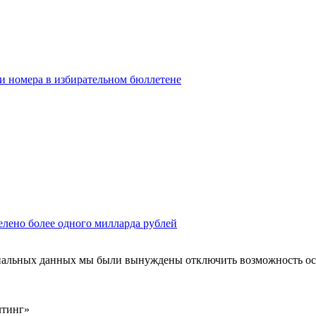
ои номера в избирательном бюллетене
елено более одного милларда рублей
ональных данных мы были вынуждены отключить возможность ост
лтинг»