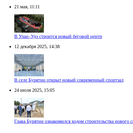
21 мая, 11:11
В Улан–Удэ строится новый беговой центр
12 декабря 2025, 14:38
В селе Бурятии открыт новый современный спортзал
24 июля 2025, 15:05
Глава Бурятии ознакомился ходом строительства нового 