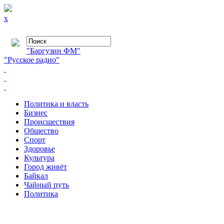
x
"Баргузин ФМ"
"Русское радио"
Политика и власть
Бизнес
Происшествия
Общество
Cпорт
Здоровье
Культура
Город живёт
Байкал
Чайный путь
Политика