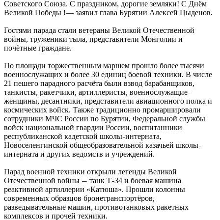
Советского Союза. С праздником, дорогие земляки! С Днём
Великой Победы !— заявил глава Бурятии Алексей Цыденов.
Гостями парада стали ветераны Великой Отечественной
войны, труженики тыла, представители Монголии и
почётные граждане.
По площади торжественным маршем прошло более тысячи
военнослужащих и более 30 единиц боевой техники. В числе
21 пешего парадного расчёта были взвод барабанщиков,
танкисты, ракетчики, артиллеристы, военнослужащие
–
женщины, десантники, представители авиационного полка и
космических войск. Также традиционно промаршировали
сотрудники МЧС России по Бурятии, Федеральной службы
войск национальной гвардии России, воспитанники
республиканской кадетской школы
интерната,
–
Новоселенгинской общеобразовательной казачьей школы
–
интерната и других ведомств и учреждений.
Парад военной техники открыли легенды Великой
Отечественной войны
танк Т
34 и боевая машина
—
–
реактивной артиллерии «Катюша». Прошли колонны
современных образцов бронетранспортёров,
разведывательные машин, противотанковых ракетных
комплексов и прочей техники.