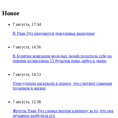
Новое
7 августа, 17:34
В Улан-Удэ ожидаются дождливые выходные
7 августа, 14:56
В Бурятии компания молодых людей похитила себе на
пикник из магазина 13 бутылок пива, арбуз и дыню
7 августа, 14:53
Улан-удэнцы раскрыли в опросе, что считают главным
подарком в жизни
7 августа, 12:38
Житель Улан-Удэ сломал матери ключицу за то, что она
нечаянно разбудила его