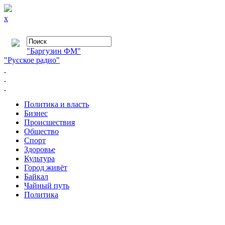
x
"Баргузин ФМ"
"Русское радио"
Политика и власть
Бизнес
Происшествия
Общество
Cпорт
Здоровье
Культура
Город живёт
Байкал
Чайный путь
Политика