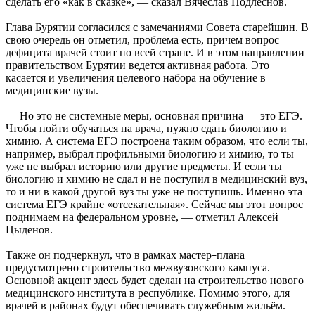
сделать его «как в сказке», — сказал Вячеслав Подлеснов.
Глава Бурятии согласился с замечаниями Совета старейшин. В
свою очередь он отметил, проблема есть, причем вопрос
дефицита врачей стоит по всей стране. И в этом направлении
правительством Бурятии ведется активная работа. Это
касается и увеличения целевого набора на обучение в
медицинские вузы.
— Но это не системные меры, основная причина — это ЕГЭ.
Чтобы пойти обучаться на врача, нужно сдать биологию и
химию. А система ЕГЭ построена таким образом, что если ты,
например, выбрал профильными биологию и химию, то ты
уже не выбрал историю или другие предметы. И если ты
биологию и химию не сдал и не поступил в медицинский вуз,
то и ни в какой другой вуз ты уже не поступишь. Именно эта
система ЕГЭ крайне «отсекательная». Сейчас мы этот вопрос
поднимаем на федеральном уровне, — отметил Алексей
Цыденов.
Также он подчеркнул, что в рамках мастер
плана
–
предусмотрено строительство межвузовского кампуса.
Основной акцент здесь будет сделан на строительство нового
медицинского института в республике. Помимо этого, для
врачей в районах будут обеспечивать служебным жильём.