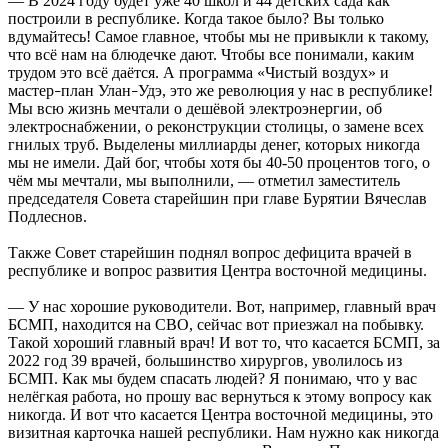
— В 2024 году будет уже 40 школ и 44 детских сада как
построили в республике. Когда такое было? Вы только
вдумайтесь! Самое главное, чтобы мы не привыкли к такому,
что всё нам на блюдечке дают. Чтобы все понимали, каким
трудом это всё даётся. А программа «Чистый воздух» и
мастер
план Улан
Удэ, это же революция у нас в республике!
–
–
Мы всю жизнь мечтали о дешёвой электроэнергии, об
электроснабжении, о реконструкции столицы, о замене всех
гнилых труб. Выделены миллиарды денег, которых никогда
мы не имели. Дай бог, чтобы хотя бы 40-50 процентов того, о
чём мы мечтали, мы выполнили, — отметил заместитель
председателя Совета старейшин при главе Бурятии Вячеслав
Подлеснов.
Также Совет старейшин поднял вопрос дефицита врачей в
республике и вопрос развития Центра восточной медицины.
— У нас хорошие руководители. Вот, например, главный врач
БСМП, находится на СВО, сейчас вот приезжал на побывку.
Такой хороший главный врач! И вот то, что касается БСМП, за
2022 год 39 врачей, большинство хирургов, уволилось из
БСМП. Как мы будем спасать людей? Я понимаю, что у вас
нелёгкая работа, но прошу вас вернуться к этому вопросу как
никогда. И вот что касается Центра восточной медицины, это
визитная карточка нашей республики. Нам нужно как никогда