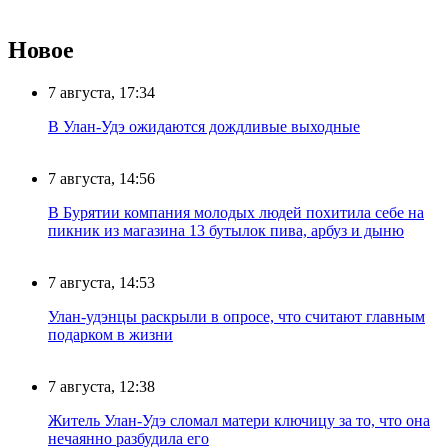
Новое
7 августа, 17:34
В Улан-Удэ ожидаются дождливые выходные
7 августа, 14:56
В Бурятии компания молодых людей похитила себе на
пикник из магазина 13 бутылок пива, арбуз и дыню
7 августа, 14:53
Улан-удэнцы раскрыли в опросе, что считают главным
подарком в жизни
7 августа, 12:38
Житель Улан-Удэ сломал матери ключицу за то, что она
нечаянно разбудила его