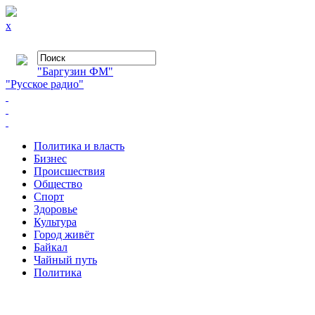
x
"Баргузин ФМ"
"Русское радио"
Политика и власть
Бизнес
Происшествия
Общество
Cпорт
Здоровье
Культура
Город живёт
Байкал
Чайный путь
Политика