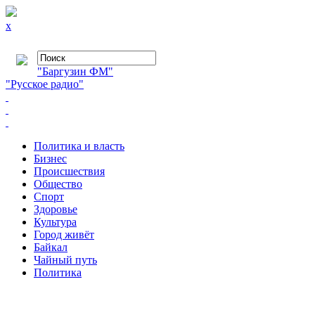
x
"Баргузин ФМ"
"Русское радио"
Политика и власть
Бизнес
Происшествия
Общество
Cпорт
Здоровье
Культура
Город живёт
Байкал
Чайный путь
Политика