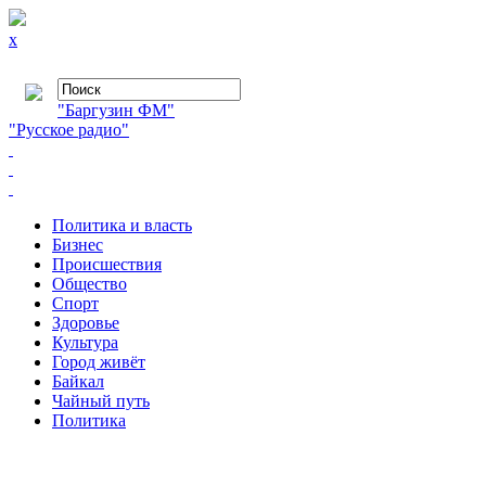
x
"Баргузин ФМ"
"Русское радио"
Политика и власть
Бизнес
Происшествия
Общество
Cпорт
Здоровье
Культура
Город живёт
Байкал
Чайный путь
Политика