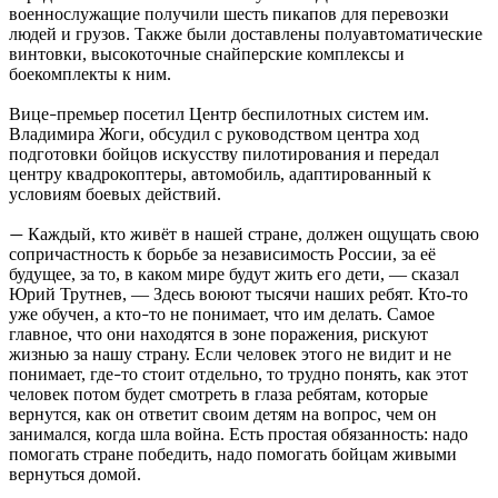
военнослужащие получили шесть пикапов для перевозки
людей и грузов. Также были доставлены полуавтоматические
винтовки, высокоточные снайперские комплексы и
боекомплекты к ним.
Вице
премьер посетил Центр беспилотных систем им.
–
Владимира Жоги, обсудил с руководством центра ход
подготовки бойцов искусству пилотирования и передал
центру квадрокоптеры, автомобиль, адаптированный к
условиям боевых действий.
Каждый, кто живёт в нашей стране, должен ощущать свою
—
сопричастность к борьбе за независимость России, за её
будущее, за то, в каком мире будут жить его дети, — сказал
Юрий Трутнев, — Здесь воюют тысячи наших ребят. Кто-то
уже обучен, а кто
то не понимает, что им делать. Самое
–
главное, что они находятся в зоне поражения, рискуют
жизнью за нашу страну. Если человек этого не видит и не
понимает, где
то стоит отдельно, то трудно понять, как этот
–
человек потом будет смотреть в глаза ребятам, которые
вернутся, как он ответит своим детям на вопрос, чем он
занимался, когда шла война. Есть простая обязанность: надо
помогать стране победить, надо помогать бойцам живыми
вернуться домой.