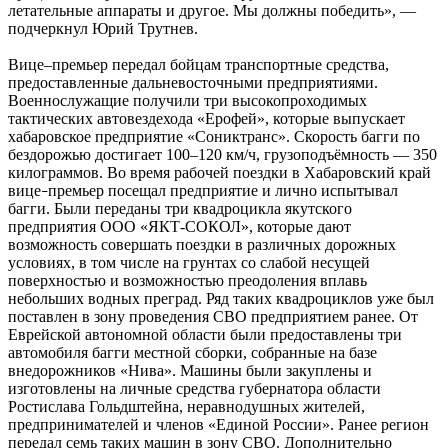
летательные аппараты и другое. Мы должны победить», —
подчеркнул Юрий Трутнев.
Вице–премьер передал бойцам транспортные средства,
предоставленные дальневосточными предприятиями.
Военнослужащие получили три высокопроходимых
тактических автовездехода «Ерофей», которые выпускает
хабаровское предприятие «Сониктранс». Скорость багги по
бездорожью достигает 100–120 км/ч, грузоподъёмность — 350
килограммов. Во время рабочей поездки в Хабаровский край
вице
премьер посещал предприятие и лично испытывал
–
багги. Были переданы три квадроцикла якутского
предприятия ООО «ЯКТ-СОКОЛ», которые дают
возможность совершать поездки в различных дорожных
условиях, в том числе на грунтах со слабой несущей
поверхностью и возможностью преодоления вплавь
небольших водных преград. Ряд таких квадроциклов уже был
поставлен в зону проведения СВО предприятием ранее. От
Еврейской автономной области были предоставлены три
автомобиля багги местной сборки, собранные на базе
внедорожников «Нива». Машины были закуплены и
изготовлены на личные средства губернатора области
Ростислава Гольдштейна, неравнодушных жителей,
предпринимателей и членов «Единой России». Ранее регион
передал семь таких машин в зону СВО. Дополнительно