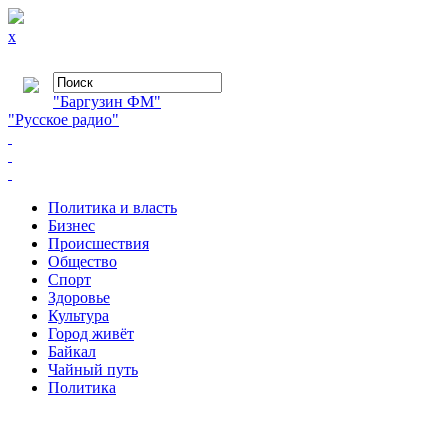
x
"Баргузин ФМ"
"Русское радио"
Политика и власть
Бизнес
Происшествия
Общество
Cпорт
Здоровье
Культура
Город живёт
Байкал
Чайный путь
Политика