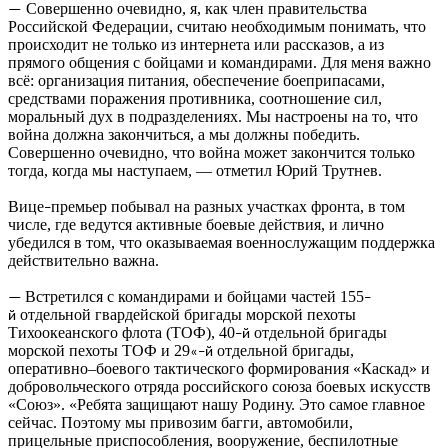
Совершенно очевидно, я, как член правительства
—
Российской Федерации, считаю необходимым понимать, что
происходит не только из интернета или рассказов, а из
прямого общения с бойцами и командирами. Для меня важно
всё: организация питания, обеспечение боеприпасами,
средствами поражения противника, соотношение сил,
моральный дух в подразделениях. Мы настроены на то, что
война должна закончиться, а мы должны победить.
Совершенно очевидно, что война может закончится только
тогда, когда мы наступаем, — отметил Юрий Трутнев.
Вице
премьер побывал на разных участках фронта, в том
–
числе, где ведутся активные боевые действия, и лично
убедился в том, что оказываемая военнослужащим поддержка
действительно важна.
Встретился с командирами и бойцами частей 155
—
–
отдельной гвардейской бригады морской пехоты
й
Тихоокеанского флота (ТОФ), 40
отдельной бригады
–й
морской пехоты ТОФ и 29
отдельной бригады,
«
–й
оперативно–боевого тактического формирования «Каскад» и
добровольческого отряда российского союза боевых искусств
«Союз». «Ребята защищают нашу Родину. Это самое главное
сейчас. Поэтому мы привозим багги, автомобили,
прицельные приспособления, вооружение, беспилотные