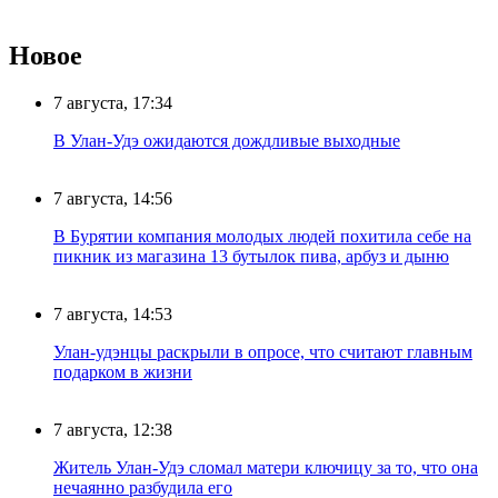
Новое
7 августа, 17:34
В Улан-Удэ ожидаются дождливые выходные
7 августа, 14:56
В Бурятии компания молодых людей похитила себе на
пикник из магазина 13 бутылок пива, арбуз и дыню
7 августа, 14:53
Улан-удэнцы раскрыли в опросе, что считают главным
подарком в жизни
7 августа, 12:38
Житель Улан-Удэ сломал матери ключицу за то, что она
нечаянно разбудила его