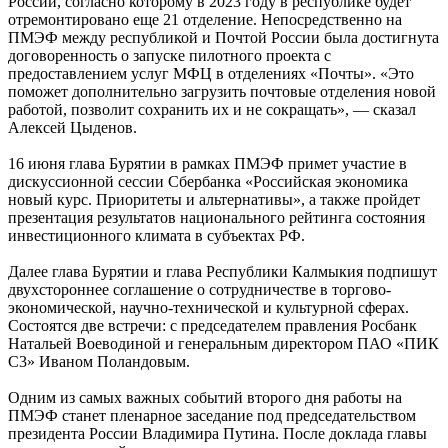
России, согласно которому в 2023 году в республике будет
отремонтировано еще 21 отделение. Непосредственно на
ПМЭФ между республикой и Почтой России была достигнута
договоренность о запуске пилотного проекта с
предоставлением услуг МФЦ в отделениях «Почты». «Это
поможет дополнительно загрузить почтовые отделения новой
работой, позволит сохранить их и не сокращать», — сказал
Алексей Цыденов.
16 июня глава Бурятии в рамках ПМЭФ примет участие в
дискуссионной сессии Сбербанка «Российская экономика
новый курс. Приоритеты и альтернативы», а также пройдет
презентация результатов национального рейтинга состояния
инвестиционного климата в субъектах РФ.
Далее глава Бурятии и глава Республики Калмыкия подпишут
двухстороннее соглашение о сотрудничестве в торгово-
экономической, научно-технической и культурной сферах.
Состоятся две встречи: с председателем правления Росбанк
Натальей Воеводиной и генеральным директором ПАО «ПИК
С3» Иваном Поландовым.
Одним из самых важных событий второго дня работы на
ПМЭФ станет пленарное заседание под председательством
президента России Владимира Путина. После доклада главы