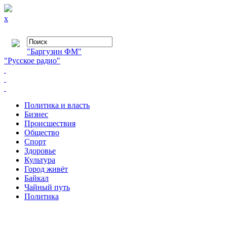
x
"Баргузин ФМ"
"Русское радио"
Политика и власть
Бизнес
Происшествия
Общество
Cпорт
Здоровье
Культура
Город живёт
Байкал
Чайный путь
Политика