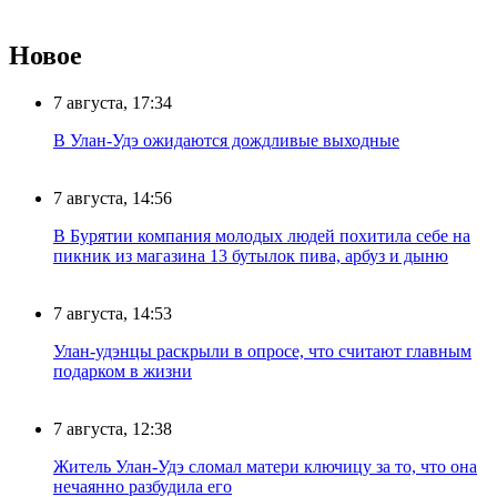
Новое
7 августа, 17:34
В Улан-Удэ ожидаются дождливые выходные
7 августа, 14:56
В Бурятии компания молодых людей похитила себе на
пикник из магазина 13 бутылок пива, арбуз и дыню
7 августа, 14:53
Улан-удэнцы раскрыли в опросе, что считают главным
подарком в жизни
7 августа, 12:38
Житель Улан-Удэ сломал матери ключицу за то, что она
нечаянно разбудила его