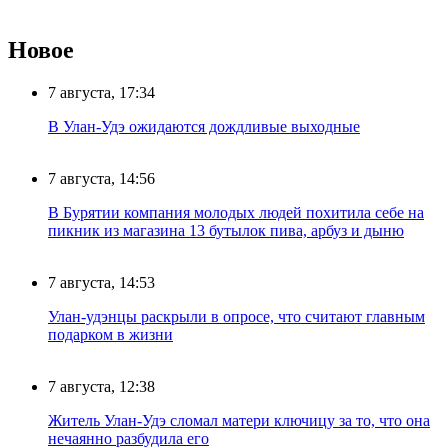
Новое
7 августа, 17:34
В Улан-Удэ ожидаются дождливые выходные
7 августа, 14:56
В Бурятии компания молодых людей похитила себе на
пикник из магазина 13 бутылок пива, арбуз и дыню
7 августа, 14:53
Улан-удэнцы раскрыли в опросе, что считают главным
подарком в жизни
7 августа, 12:38
Житель Улан-Удэ сломал матери ключицу за то, что она
нечаянно разбудила его