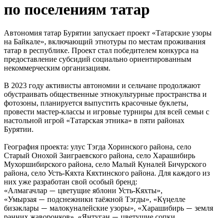
по поселениям татар
Автономия татар Бурятии запускает проект «Татарские узоры
на Байкале», включающий этнотуры по местам проживания
татар в республике. Проект стал победителем конкурса на
предоставление субсидий социально ориентированным
некоммерческим организациям.
В 2023 году активисты автономии и сельчане продолжают
обустраивать общественные этнокультурные пространства и
фотозоны, планируется выпустить красочные буклеты,
провести мастер-классы и игровые турниры для всей семьи с
настольной игрой «Татарская этника» в пяти районах
Бурятии.
География проекта: улус Тэгда Хоринского района, село
Старый Онохой Заиграевского района, село Харашибирь
Мухоршибирского района, село Малый Куналей Бичурского
района, село Усть-Кяхта Кяхтинского района. Для каждого из
них уже разработан свой особый бренд:
«Алмагачлар
цветущие яблони Усть-Кяхты»,
—
«Умырзая
подснежники таёжной Тэгды», «Күңелле
—
бизәклары
малокуналейские узоры», «Харашибирь
земля
—
—
ранних жаворонков», «Янтуган
цветущие сопки
—