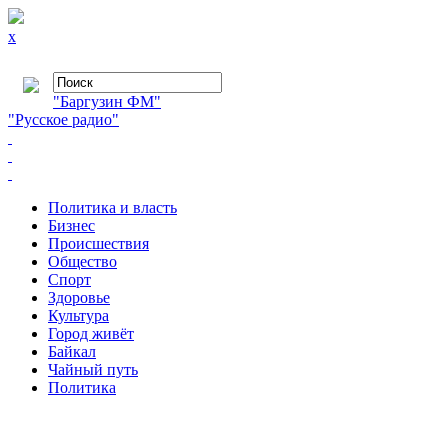
x
"Баргузин ФМ"
"Русское радио"
Политика и власть
Бизнес
Происшествия
Общество
Cпорт
Здоровье
Культура
Город живёт
Байкал
Чайный путь
Политика