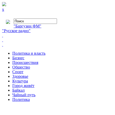
x
"Баргузин ФМ"
"Русское радио"
Политика и власть
Бизнес
Происшествия
Общество
Cпорт
Здоровье
Культура
Город живёт
Байкал
Чайный путь
Политика