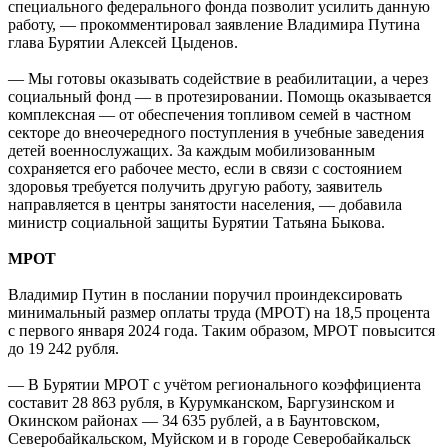
специального федерального фонда позволит усилить данную
работу, — прокомментировал заявление Владимира Путина
глава Бурятии Алексей Цыденов.
— Мы готовы оказывать содействие в реабилитации, а через
социальный фонд — в протезировании. Помощь оказывается
комплексная — от обеспечения топливом семей в частном
секторе до внеочередного поступления в учебные заведения
детей военнослужащих. За каждым мобилизованным
сохраняется его рабочее место, если в связи с состоянием
здоровья требуется получить другую работу, заявитель
направляется в центры занятости населения, — добавила
министр социальной защиты Бурятии Татьяна Быкова.
МРОТ
Владимир Путин в послании поручил проиндексировать
минимальный размер оплаты труда (МРОТ) на 18,5 процента
с первого января 2024 года. Таким образом, МРОТ повысится
до 19 242 рубля.
— В Бурятии МРОТ с учётом регионального коэффициента
составит 28 863 рубля, в Курумканском, Баргузинском и
Окинском районах — 34 635 рублей, а в Баунтовском,
Северобайкальском, Муйском и в городе Северобайкальск