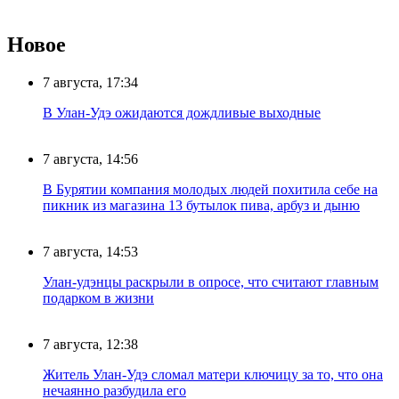
Новое
7 августа, 17:34
В Улан-Удэ ожидаются дождливые выходные
7 августа, 14:56
В Бурятии компания молодых людей похитила себе на
пикник из магазина 13 бутылок пива, арбуз и дыню
7 августа, 14:53
Улан-удэнцы раскрыли в опросе, что считают главным
подарком в жизни
7 августа, 12:38
Житель Улан-Удэ сломал матери ключицу за то, что она
нечаянно разбудила его