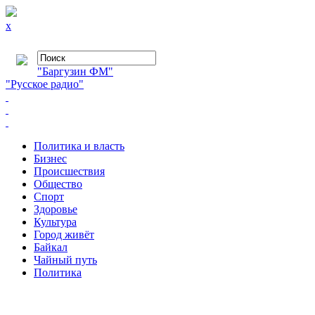
x
"Баргузин ФМ"
"Русское радио"
Политика и власть
Бизнес
Происшествия
Общество
Cпорт
Здоровье
Культура
Город живёт
Байкал
Чайный путь
Политика