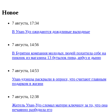
Новое
7 августа, 17:34
В Улан-Удэ ожидаются дождливые выходные
7 августа, 14:56
В Бурятии компания молодых людей похитила себе на
пикник из магазина 13 бутылок пива, арбуз и дыню
7 августа, 14:53
Улан-удэнцы раскрыли в опросе, что считают главным
подарком в жизни
7 августа, 12:38
Житель Улан-Удэ сломал матери ключицу за то, что она
нечаянно разбудила его