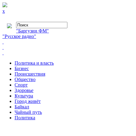
x
"Баргузин ФМ"
"Русское радио"
Политика и власть
Бизнес
Происшествия
Общество
Cпорт
Здоровье
Культура
Город живёт
Байкал
Чайный путь
Политика