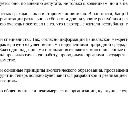
ется оно, по мнению депутата, не только школьникам, но и в ц
остых граждан, так и в сторону чиновников. В частности, Баир 
организации раздельного сбора отходов на уровне республики речи
вою очередь посетовал на то, что некоторые жители республики 
ая, и специалисты. Так, согласно информации Байкальской межр
характеризуется существенными нарушениями природной среды, ч
Ежегодно надзорными органами выявляются многочисленные на
 на профилактическую работу, проводимую органами государств
едомстве.
и и основные принципы экологического образования, просвещен
рятии теперь должно будет заняться разработкой и реализацией
низациях.
в общественные и некоммерческие организации, культурные учр