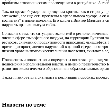
проблемы с экологическим просвещением в республике. А требу
Так, во время обсуждения прозвучала критика как в сторону пр
загажено", все ещё есть проблемы в сфере вывоза мусора, а об 
воспитана" в плане экологии. Его коллега Виктор Мальцев в с
нарушать правила выгула собак.
Согласны с тем, что ситуация с экологией в регионе плачевн
числе в сфере атмосферного воздуха, на территории Бурятии 
ресурсов, снижению продуктивности природных ландшафтов. 
причин распространения нарушений в данной сфере, несмотря
низкий уровень экологических знаний населения, считают в в
Положениями нового закона определены понятия, цели, задач
полномочия исполнительной власти, а именно правительство Бу
развитию экологического образования в образовательных орга
Также планируется привлекать к реализации подобных проекто
↓
Новости по теме