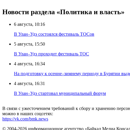
Новости раздела «Политика и власть»
6 августа, 10:16
В Улан–Удэ состоялся фестиваль ТОСов
5 августа, 15:50
В Улан–Удэ проходит фестиваль ТОС
4 августа, 16:34
На подготовку к осенне–зимнему периоду в Бурятии выд
4 августа, 16:31
В Улан–Удэ стартовал муниципальный форум
В связи с ужесточением требований к сбору и хранению перс
можно в наших соцсетях:
https://vk.com/bmk.news
© 2004-2026 информационное агентство «Байкал Медиа Конса