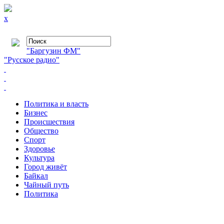
x
"Баргузин ФМ"
"Русское радио"
Политика и власть
Бизнес
Происшествия
Общество
Cпорт
Здоровье
Культура
Город живёт
Байкал
Чайный путь
Политика