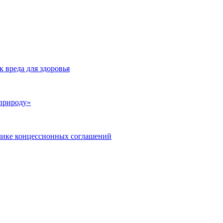
 вреда для здоровья
 природу»
блике концессионных соглашений