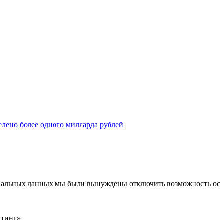
елено более одного милларда рублей
ональных данных мы были вынуждены отключить возможность ост
лтинг»