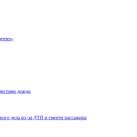
erries»
 местами дожди
ного дела из–за ДТП и смерти пассажира