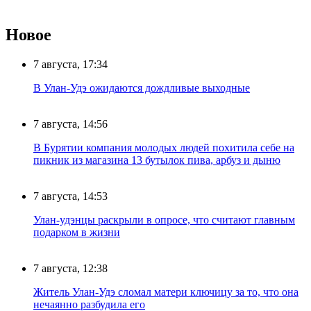
Новое
7 августа, 17:34
В Улан-Удэ ожидаются дождливые выходные
7 августа, 14:56
В Бурятии компания молодых людей похитила себе на
пикник из магазина 13 бутылок пива, арбуз и дыню
7 августа, 14:53
Улан-удэнцы раскрыли в опросе, что считают главным
подарком в жизни
7 августа, 12:38
Житель Улан-Удэ сломал матери ключицу за то, что она
нечаянно разбудила его