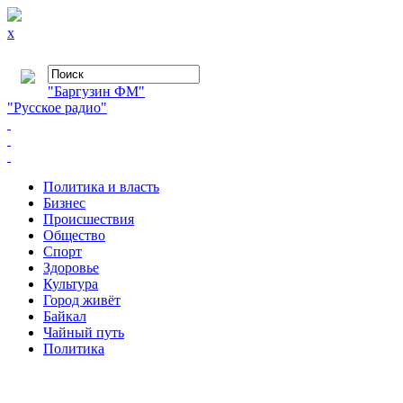
x
"Баргузин ФМ"
"Русское радио"
Политика и власть
Бизнес
Происшествия
Общество
Cпорт
Здоровье
Культура
Город живёт
Байкал
Чайный путь
Политика