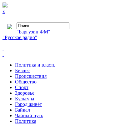
x
"Баргузин ФМ"
"Русское радио"
Политика и власть
Бизнес
Происшествия
Общество
Cпорт
Здоровье
Культура
Город живёт
Байкал
Чайный путь
Политика