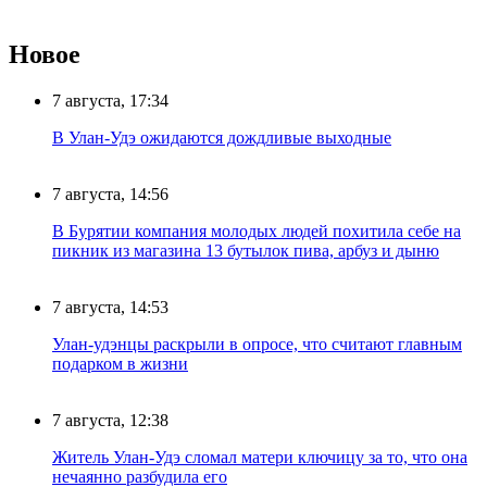
Новое
7 августа, 17:34
В Улан-Удэ ожидаются дождливые выходные
7 августа, 14:56
В Бурятии компания молодых людей похитила себе на
пикник из магазина 13 бутылок пива, арбуз и дыню
7 августа, 14:53
Улан-удэнцы раскрыли в опросе, что считают главным
подарком в жизни
7 августа, 12:38
Житель Улан-Удэ сломал матери ключицу за то, что она
нечаянно разбудила его