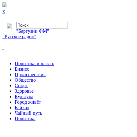
x
"Баргузин ФМ"
"Русское радио"
Политика и власть
Бизнес
Происшествия
Общество
Cпорт
Здоровье
Культура
Город живёт
Байкал
Чайный путь
Политика