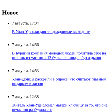
Новое
7 августа, 17:34
В Улан-Удэ ожидаются дождливые выходные
7 августа, 14:56
В Бурятии компания молодых людей похитила себе на
пикник из магазина 13 бутылок пива, арбуз и дыню
7 августа, 14:53
Улан-удэнцы раскрыли в опросе, что считают главным
подарком в жизни
7 августа, 12:38
Житель Улан-Удэ сломал матери ключицу за то, что она
нечаянно разбудила его