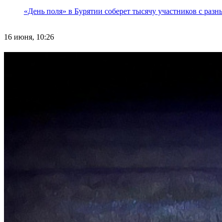
«День поля» в Бурятии соберет тысячу участников с раз
16 июня, 10:26