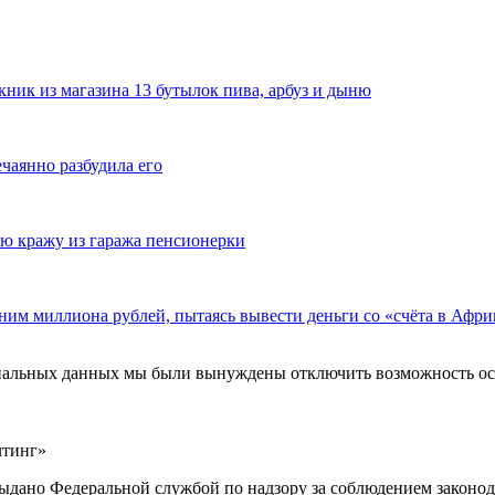
ник из магазина 13 бутылок пива, арбуз и дыню
ечаянно разбудила его
ю кражу из гаража пенсионерки
ним миллиона рублей, пытаясь вывести деньги со «счёта в Афри
ональных данных мы были вынуждены отключить возможность ост
лтинг»
выдано Федеральной службой по надзору за соблюдением законод