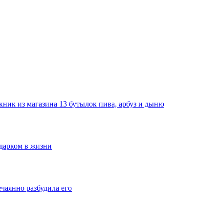
ник из магазина 13 бутылок пива, арбуз и дыню
одарком в жизни
ечаянно разбудила его