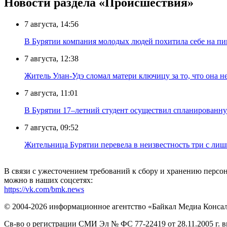
Новости раздела «Происшествия»
7 августа, 14:56
В Бурятии компания молодых людей похитила себе на пик
7 августа, 12:38
Житель Улан-Удэ сломал матери ключицу за то, что она н
7 августа, 11:01
В Бурятии 17–летний студент осуществил спланированну
7 августа, 09:52
Жительница Бурятии перевела в неизвестность три с лиш
В связи с ужесточением требований к сбору и хранению перс
можно в наших соцсетях:
https://vk.com/bmk.news
© 2004-2026 информационное агентство «Байкал Медиа Конса
Св-во о регистрации СМИ Эл № ФС 77-22419 от 28.11.2005 г. 