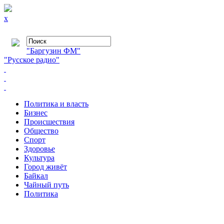
x
"Баргузин ФМ"
"Русское радио"
Политика и власть
Бизнес
Происшествия
Общество
Cпорт
Здоровье
Культура
Город живёт
Байкал
Чайный путь
Политика