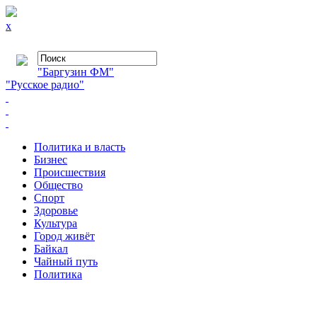
x
"Баргузин ФМ"
"Русское радио"
Политика и власть
Бизнес
Происшествия
Общество
Cпорт
Здоровье
Культура
Город живёт
Байкал
Чайный путь
Политика