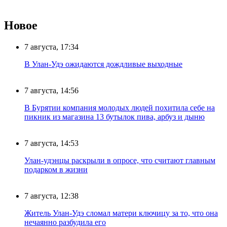
Новое
7 августа, 17:34
В Улан-Удэ ожидаются дождливые выходные
7 августа, 14:56
В Бурятии компания молодых людей похитила себе на
пикник из магазина 13 бутылок пива, арбуз и дыню
7 августа, 14:53
Улан-удэнцы раскрыли в опросе, что считают главным
подарком в жизни
7 августа, 12:38
Житель Улан-Удэ сломал матери ключицу за то, что она
нечаянно разбудила его