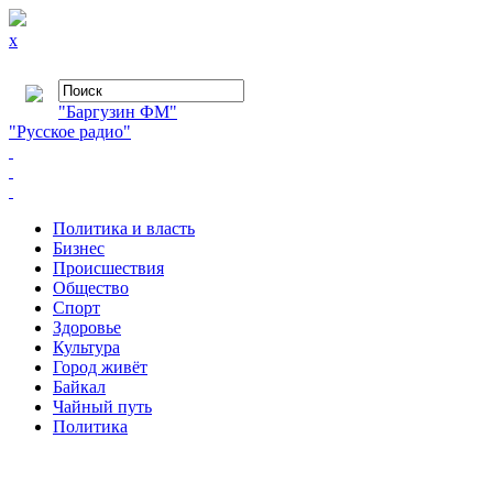
x
"Баргузин ФМ"
"Русское радио"
Политика и власть
Бизнес
Происшествия
Общество
Cпорт
Здоровье
Культура
Город живёт
Байкал
Чайный путь
Политика