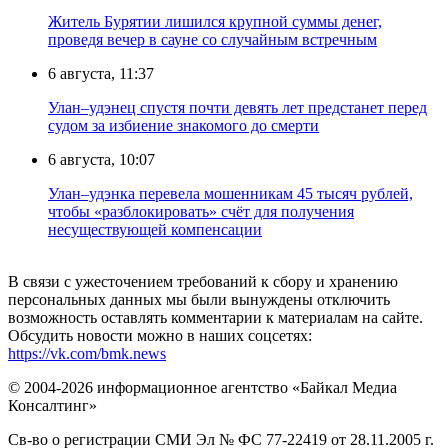
Житель Бурятии лишился крупной суммы денег,
проведя вечер в сауне со случайным встречным
6 августа, 11:37
Улан–удэнец спустя почти девять лет предстанет перед
судом за избиение знакомого до смерти
6 августа, 10:07
Улан–удэнка перевела мошенникам 45 тысяч рублей,
чтобы «разблокировать» счёт для получения
несуществующей компенсации
В связи с ужесточением требований к сбору и хранению
персональных данных мы были вынуждены отключить
возможность оставлять комментарии к материалам на сайте.
Обсудить новости можно в наших соцсетях:
https://vk.com/bmk.news
© 2004-2026 информационное агентство «Байкал Медиа
Консалтинг»
Св-во о регистрации СМИ Эл № ФС 77-22419 от 28.11.2005 г.