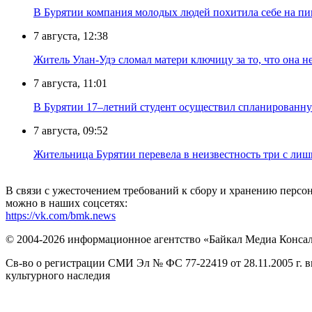
В Бурятии компания молодых людей похитила себе на пик
7 августа, 12:38
Житель Улан-Удэ сломал матери ключицу за то, что она н
7 августа, 11:01
В Бурятии 17–летний студент осуществил спланированну
7 августа, 09:52
Жительница Бурятии перевела в неизвестность три с лиш
В связи с ужесточением требований к сбору и хранению перс
можно в наших соцсетях:
https://vk.com/bmk.news
© 2004-2026 информационное агентство «Байкал Медиа Конса
Св-во о регистрации СМИ Эл № ФС 77-22419 от 28.11.2005 г. 
культурного наследия