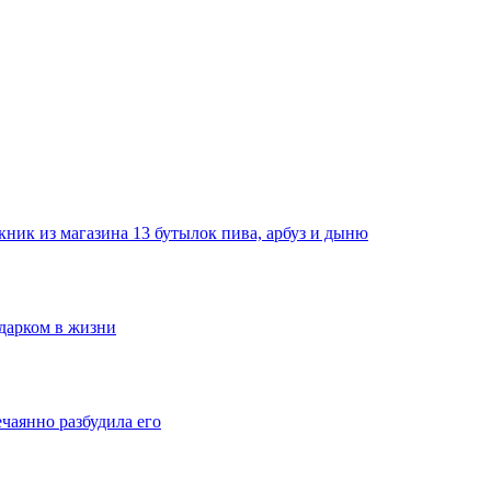
ник из магазина 13 бутылок пива, арбуз и дыню
одарком в жизни
ечаянно разбудила его