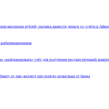
ним миллиона рублей, пытаясь вывести деньги со «счёта в Афри
и кибермошенников
бы «разблокировать» счёт для получения несуществующей компе
обману от лже–коллеге про псевдо–розыгрыш от банка