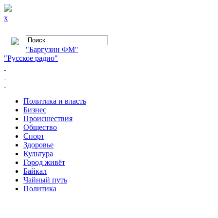
x
"Баргузин ФМ"
"Русское радио"
Политика и власть
Бизнес
Происшествия
Общество
Cпорт
Здоровье
Культура
Город живёт
Байкал
Чайный путь
Политика