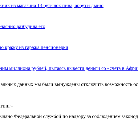
ник из магазина 13 бутылок пива, арбуз и дыню
ечаянно разбудила его
ю кражу из гаража пенсионерки
ним миллиона рублей, пытаясь вывести деньги со «счёта в Афри
ональных данных мы были вынуждены отключить возможность ост
лтинг»
выдано Федеральной службой по надзору за соблюдением законод