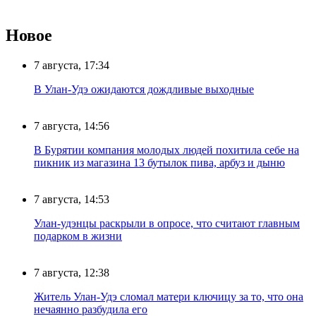
Новое
7 августа, 17:34
В Улан-Удэ ожидаются дождливые выходные
7 августа, 14:56
В Бурятии компания молодых людей похитила себе на
пикник из магазина 13 бутылок пива, арбуз и дыню
7 августа, 14:53
Улан-удэнцы раскрыли в опросе, что считают главным
подарком в жизни
7 августа, 12:38
Житель Улан-Удэ сломал матери ключицу за то, что она
нечаянно разбудила его