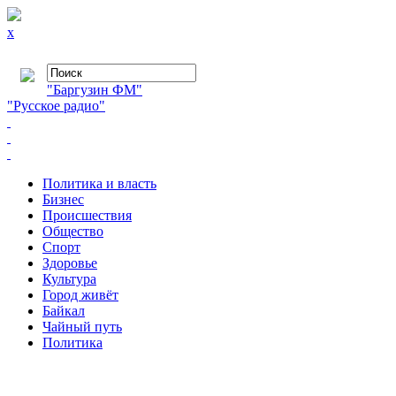
x
"Баргузин ФМ"
"Русское радио"
Политика и власть
Бизнес
Происшествия
Общество
Cпорт
Здоровье
Культура
Город живёт
Байкал
Чайный путь
Политика