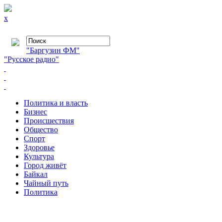
x
"Баргузин ФМ"
"Русское радио"
Политика и власть
Бизнес
Происшествия
Общество
Cпорт
Здоровье
Культура
Город живёт
Байкал
Чайный путь
Политика