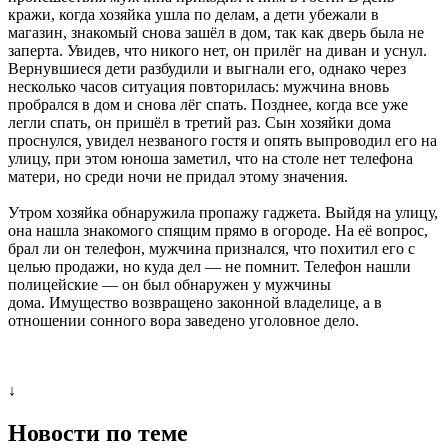
кражи, когда хозяйка ушла по делам, а дети убежали в
магазин, знакомый снова зашёл в дом, так как дверь была не
заперта. Увидев, что никого нет, он прилёг на диван и уснул.
Вернувшиеся дети разбудили и выгнали его, однако через
несколько часов ситуация повторилась: мужчина вновь
пробрался в дом и снова лёг спать. Позднее, когда все уже
легли спать, он пришёл в третий раз. Сын хозяйки дома
проснулся, увидел незваного гостя и опять выпроводил его на
улицу, при этом юноша заметил, что на столе нет телефона
матери, но среди ночи не придал этому значения.
Утром хозяйка обнаружила пропажу гаджета. Выйдя на улицу,
она нашла знакомого спящим прямо в огороде. На её вопрос,
брал ли он телефон, мужчина признался, что похитил его с
целью продажи, но куда дел — не помнит. Телефон нашли
полицейские — он был обнаружен у мужчины
дома. Имущество возвращено законной владелице, а в
отношении сонного вора заведено уголовное дело.
↓
Новости по теме