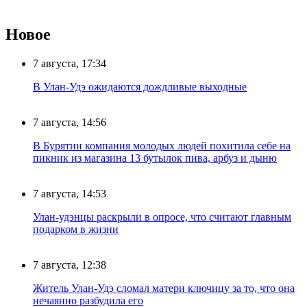
Новое
7 августа, 17:34
В Улан-Удэ ожидаются дождливые выходные
7 августа, 14:56
В Бурятии компания молодых людей похитила себе на
пикник из магазина 13 бутылок пива, арбуз и дыню
7 августа, 14:53
Улан-удэнцы раскрыли в опросе, что считают главным
подарком в жизни
7 августа, 12:38
Житель Улан-Удэ сломал матери ключицу за то, что она
нечаянно разбудила его