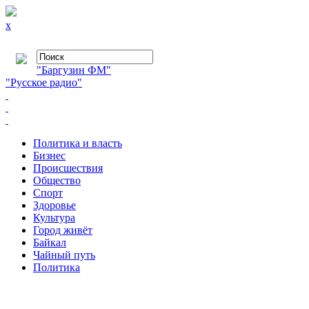
x
"Баргузин ФМ"
"Русское радио"
Политика и власть
Бизнес
Происшествия
Общество
Cпорт
Здоровье
Культура
Город живёт
Байкал
Чайный путь
Политика