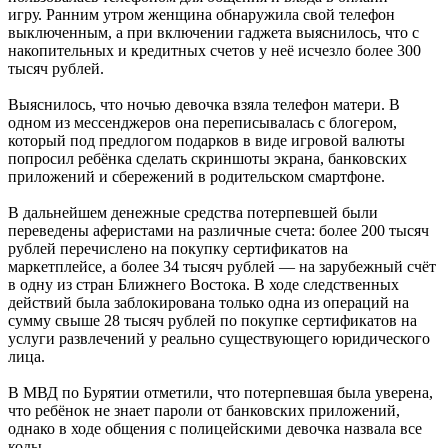
игру. Ранним утром женщина обнаружила свой телефон
выключенным, а при включении гаджета выяснилось, что с
накопительных и кредитных счетов у неё исчезло более 300
тысяч рублей.
Выяснилось, что ночью девочка взяла телефон матери. В
одном из мессенджеров она переписывалась с блогером,
который под предлогом подарков в виде игровой валюты
попросил ребёнка сделать скриншоты экрана, банковских
приложений и сбережений в родительском смартфоне.
В дальнейшем денежные средства потерпевшей были
переведены аферистами на различные счета: более 200 тысяч
рублей перечислено на покупку сертификатов на
маркетплейсе, а более 34 тысяч рублей — на зарубежный счёт
в одну из стран Ближнего Востока. В ходе следственных
действий была заблокирована только одна из операций на
сумму свыше 28 тысяч рублей по покупке сертификатов на
услуги развлечений у реально существующего юридического
лица.
В МВД по Бурятии отметили, что потерпевшая была уверена,
что ребёнок не знает пароли от банковских приложений,
однако в ходе общения с полицейскими девочка назвала все
коды.