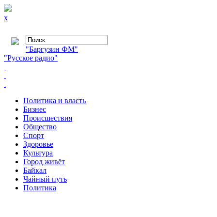
x
"Баргузин ФМ"
"Русское радио"
Политика и власть
Бизнес
Происшествия
Общество
Cпорт
Здоровье
Культура
Город живёт
Байкал
Чайный путь
Политика