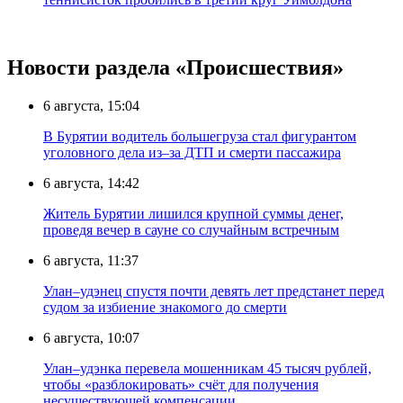
Новости раздела «Происшествия»
6 августа, 15:04
В Бурятии водитель большегруза стал фигурантом
уголовного дела из–за ДТП и смерти пассажира
6 августа, 14:42
Житель Бурятии лишился крупной суммы денег,
проведя вечер в сауне со случайным встречным
6 августа, 11:37
Улан–удэнец спустя почти девять лет предстанет перед
судом за избиение знакомого до смерти
6 августа, 10:07
Улан–удэнка перевела мошенникам 45 тысяч рублей,
чтобы «разблокировать» счёт для получения
несуществующей компенсации