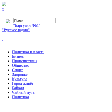
x
"Баргузин ФМ"
"Русское радио"
Политика и власть
Бизнес
Происшествия
Общество
Cпорт
Здоровье
Культура
Город живёт
Байкал
Чайный путь
Политика