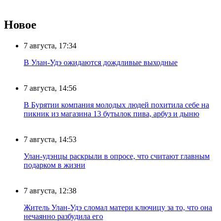
Новое
7 августа, 17:34
В Улан-Удэ ожидаются дождливые выходные
7 августа, 14:56
В Бурятии компания молодых людей похитила себе на
пикник из магазина 13 бутылок пива, арбуз и дыню
7 августа, 14:53
Улан-удэнцы раскрыли в опросе, что считают главным
подарком в жизни
7 августа, 12:38
Житель Улан-Удэ сломал матери ключицу за то, что она
нечаянно разбудила его