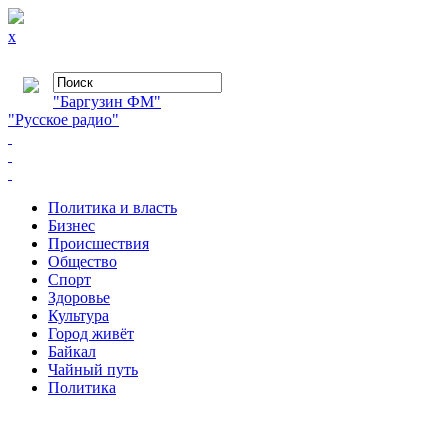
x
"Баргузин ФМ"
"Русское радио"
Политика и власть
Бизнес
Происшествия
Общество
Cпорт
Здоровье
Культура
Город живёт
Байкал
Чайный путь
Политика