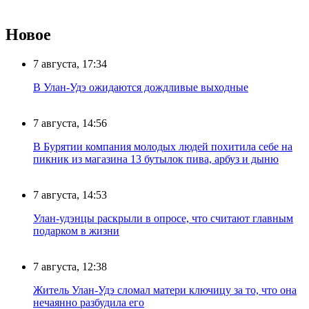
Новое
7 августа, 17:34
В Улан-Удэ ожидаются дождливые выходные
7 августа, 14:56
В Бурятии компания молодых людей похитила себе на
пикник из магазина 13 бутылок пива, арбуз и дыню
7 августа, 14:53
Улан-удэнцы раскрыли в опросе, что считают главным
подарком в жизни
7 августа, 12:38
Житель Улан-Удэ сломал матери ключицу за то, что она
нечаянно разбудила его