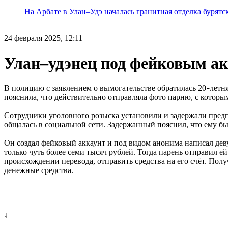
На Арбате в Улан–Удэ началась гранитная отделка бурят
24 февраля 2025, 12:11
Улан–удэнец под фейковым а
В полицию с заявлением о вымогательстве обратилась 20
летн
–
пояснила, что действительно отправляла фото парню, с которы
Сотрудники уголовного розыска установили и задержали предп
общалась в социальной сети. Задержанный пояснил, что ему б
Он создал фейковый аккаунт и под видом анонима написал девуш
только чуть более семи тысяч рублей. Тогда парень отправил 
происхождении перевода, отправить средства на его счёт. По
денежные средства.
↓