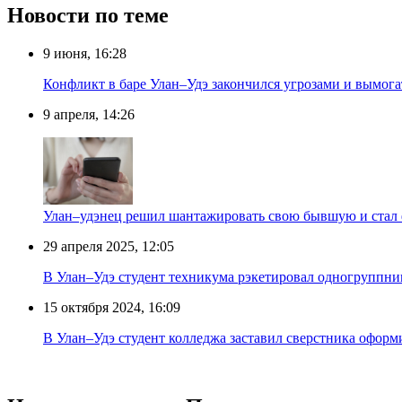
Новости по теме
9 июня, 16:28
Конфликт в баре Улан–Удэ закончился угрозами и вымог
9 апреля, 14:26
Улан–удэнец решил шантажировать свою бывшую и стал 
29 апреля 2025, 12:05
В Улан–Удэ студент техникума рэкетировал одногруппни
15 октября 2024, 16:09
В Улан–Удэ студент колледжа заставил сверстника оформи