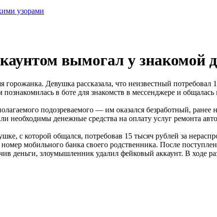
скими узорами
ккаунтом вымогал у знакомой 
яя горожанка. Девушка рассказала, что неизвестный потребовал 
м познакомилась в боте для знакомств в мессенджере и общалась
олагаемого подозреваемого — им оказался безработный, ранее 
ыли необходимы денежные средства на оплату услуг ремонта авт
ке, с которой общался, потребовав 15 тысяч рублей за нераспро
ей номер мобильного банка своего родственника. После поступле
лучив деньги, злоумышленник удалил фейковый аккаунт. В ходе р