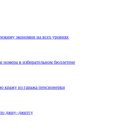
режиму экономии на всех уровнях
ои номера в избирательном бюллетене
ю кражу из гаража пенсионерки
 по джиу–джитсу