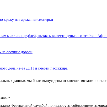
ю кражу из гаража пенсионерки
ним миллиона рублей, пытаясь вывести деньги со «счёта в Афри
 на обочине дороги
ного дела из–за ДТП и смерти пассажира
ональных данных мы были вынуждены отключить возможность ост
лтинг»
выдано Федеральной службой по надзору за соблюдением законод