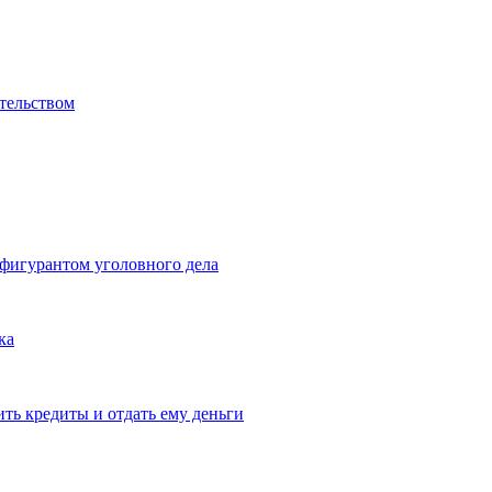
ательством
фигурантом уголовного дела
ка
ть кредиты и отдать ему деньги