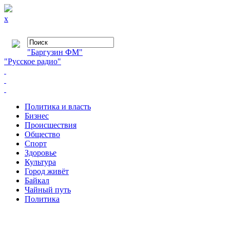
x
"Баргузин ФМ"
"Русское радио"
Политика и власть
Бизнес
Происшествия
Общество
Cпорт
Здоровье
Культура
Город живёт
Байкал
Чайный путь
Политика