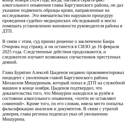
алкогольного опьянения главы Баргузинского района, он дал
указание подменить образцы крови, направленные на
исследование. Это вмешательство нарушило процедуру
проведения судебно
медицинских обследований и могло
–
помешать установлению виновности руководителя района в
ДТП.
В связи с этим, суд принял решение о заключении Баира
Очирова под стражу, и он останется в СИЗО до 16 февраля
2025 года. Следственные действия продолжаются, и
следователи изучают возможных соучастников преступных
деяний.
Глава Бурятии Алексей Цыденов недавно прокомментировал
инцидент с уволенным главой Баргузинского района
Михаилом Мишуриным, который попал в ДТП на служебной
машине в конце ноября. Цыденов подтвердил, что
доказательства того, что Мишурин находился за рулём в
состоянии алкогольного опьянения, «почти не оставляют
сомнений». Кроме того, по его словам, имела место попытка
фальсификации анализов и документов. В связи с утратой
доверия, глава региона подписал указ об увольнении
Мишурина.