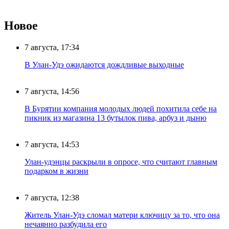
Новое
7 августа, 17:34
В Улан-Удэ ожидаются дождливые выходные
7 августа, 14:56
В Бурятии компания молодых людей похитила себе на
пикник из магазина 13 бутылок пива, арбуз и дыню
7 августа, 14:53
Улан-удэнцы раскрыли в опросе, что считают главным
подарком в жизни
7 августа, 12:38
Житель Улан-Удэ сломал матери ключицу за то, что она
нечаянно разбудила его