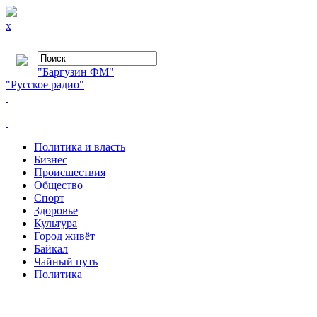
x
"Баргузин ФМ"
"Русское радио"
Политика и власть
Бизнес
Происшествия
Общество
Cпорт
Здоровье
Культура
Город живёт
Байкал
Чайный путь
Политика