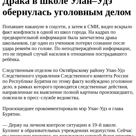
Драка в школе Улан–Удэ
обернулась уголовным делом
Попавшее накануне в соцсети, а затем в СМИ, видео вскрыло
факт конфликта в одной из школ города. На кадрах по
предварительной информации была запечатлена драка
школьников, где один из учеников потерял сознание после
удара ремнём по голове. По неподтверждённой информации,
это не первый случай насилия в отношении пострадавшего
ребёнка.
Следственным отделом по Октябрьскому району Улан-Удэ
Следственного управления Следственного комитета России
по Республике Бурятия по этому факту возбуждено уголовное
дело, в рамках которого проводятся следственные действия,
направленные на выяснение полной картины произошедшего,
пояснили в пресс
службе ведомства.
–
Произошедшее прокомментировали мэр Улан
Удэ и глава
–
Бурятии.
— Держу на личном контроле ситуацию в 19
й школе.
–
Буллинг в образовательных учреждениях недопустим. Сейчас
мы проводим проверку, по результатам которой будут приняты