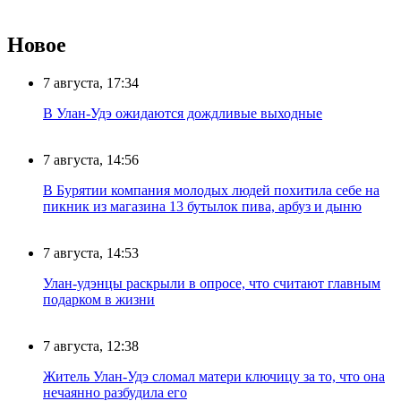
Новое
7 августа, 17:34
В Улан-Удэ ожидаются дождливые выходные
7 августа, 14:56
В Бурятии компания молодых людей похитила себе на
пикник из магазина 13 бутылок пива, арбуз и дыню
7 августа, 14:53
Улан-удэнцы раскрыли в опросе, что считают главным
подарком в жизни
7 августа, 12:38
Житель Улан-Удэ сломал матери ключицу за то, что она
нечаянно разбудила его