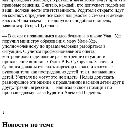
правовые решения. Считаю, каждый, кто допускает подобные
вещи, должен нести ответственность. Родители открыто идут
на контакт, определён психолог для работы с семьёй и детьми
класса. Наша задача — не допускать подобного впредь, —
заявил мэр Игорь Шутенков
— В связи с появившимся видео буллинга в школе Улан
Удэ
–
поручил министру образования, мэру Улан
Удэ,
–
уполномоченному по правам человека разобраться в
ситуации. С учётом профессионального опыта,
контролировать детальное рассмотрение ситуации и
привлечение виновных будет В.В. Сухоруков. За случаи
буллинга должны отвечать директор школы, и классные
руководители как пострадавших детей, так и нападавших
детей. Учителя не могут это не видеть. Нельзя допускать
равнодушное отношение к проявлениям насилия детей друг к
другу, травли, агрессии, — написал о своей позиции по
произошедшему глава Бурятии Алексей Цыденов.
↓
Новости по теме