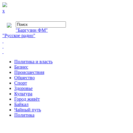
x
"Баргузин ФМ"
"Русское радио"
Политика и власть
Бизнес
Происшествия
Общество
Cпорт
Здоровье
Культура
Город живёт
Байкал
Чайный путь
Политика