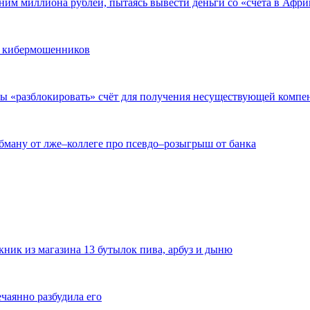
ним миллиона рублей, пытаясь вывести деньги со «счёта в Афри
и кибермошенников
бы «разблокировать» счёт для получения несуществующей компе
обману от лже–коллеге про псевдо–розыгрыш от банка
ник из магазина 13 бутылок пива, арбуз и дыню
ечаянно разбудила его