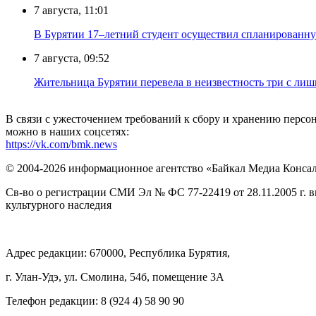
7 августа, 11:01
В Бурятии 17–летний студент осуществил спланированну
7 августа, 09:52
Жительница Бурятии перевела в неизвестность три с лиш
В связи с ужесточением требований к сбору и хранению перс
можно в наших соцсетях:
https://vk.com/bmk.news
© 2004-2026 информационное агентство «Байкал Медиа Конса
Св-во о регистрации СМИ Эл № ФС 77-22419 от 28.11.2005 г. 
культурного наследия
Адрес редакции: 670000, Республика Бурятия,
г. Улан-Удэ, ул. Смолина, 54б, помещение 3А
Телефон редакции: ‎‎8 (924 4) 58 90 90