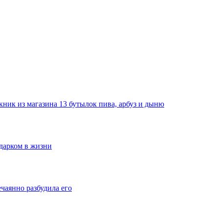
ник из магазина 13 бутылок пива, арбуз и дыню
одарком в жизни
ечаянно разбудила его