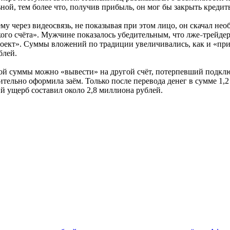
ной, тем более что, получив прибыль, он мог бы закрыть кредит
у через видеосвязь, не показывая при этом лицо, он скачал не
ого счёта». Мужчине показалось убедительным, что лже
трейдер
–
роект». Суммы вложений по традиции увеличивались, как и «при
блей.
ой суммы можно «вывести» на другой счёт, потерпевший подклю
тельно оформила заём. Только после перевода денег в сумме 1,
й ущерб составил около 2,8 миллиона рублей.