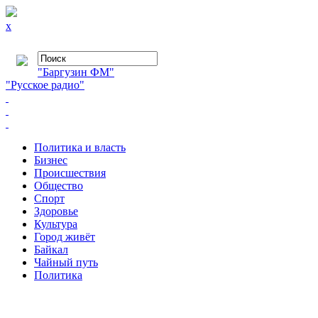
x
"Баргузин ФМ"
"Русское радио"
Политика и власть
Бизнес
Происшествия
Общество
Cпорт
Здоровье
Культура
Город живёт
Байкал
Чайный путь
Политика