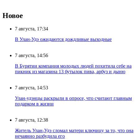
Новое
7 августа, 17:34
В Улан-Удэ ожидаются дождливые выходные
7 августа, 14:56
В Бурятии компания молодых людей похитила себе на
пикник из магазина 13 бутылок пива, арбуз и дыню
7 августа, 14:53
Улан-удэнцы раскрыли в опросе, что считают главным
подарком в жизни
7 августа, 12:38
Житель Улан-Удэ сломал матери ключицу за то, что она
нечаянно разбудила его