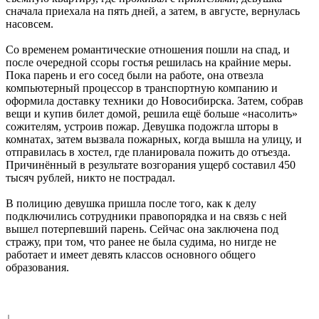
сначала приехала на пять дней, а затем, в августе, вернулась
насовсем.
Со временем романтические отношения пошли на спад, и
после очередной ссоры гостья решилась на крайние меры.
Пока парень и его сосед были на работе, она отвезла
компьютерный процессор в транспортную компанию и
оформила доставку техники до Новосибирска. Затем, собрав
вещи и купив билет домой, решила ещё больше «насолить»
сожителям, устроив пожар. Девушка подожгла шторы в
комнатах, затем вызвала пожарных, когда вышла на улицу, и
отправилась в хостел, где планировала пожить до отъезда.
Причинённый в результате возгорания ущерб составил 450
тысяч рублей, никто не пострадал.
В полицию девушка пришла после того, как к делу
подключились сотрудники правопорядка и на связь с ней
вышел потерпевший парень. Сейчас она заключена под
стражу, при том, что ранее не была судима, но нигде не
работает и имеет девять классов основного общего
образования.
↓