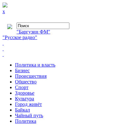
x
"Баргузин ФМ"
"Русское радио"
Политика и власть
Бизнес
Происшествия
Общество
Cпорт
Здоровье
Культура
Город живёт
Байкал
Чайный путь
Политика