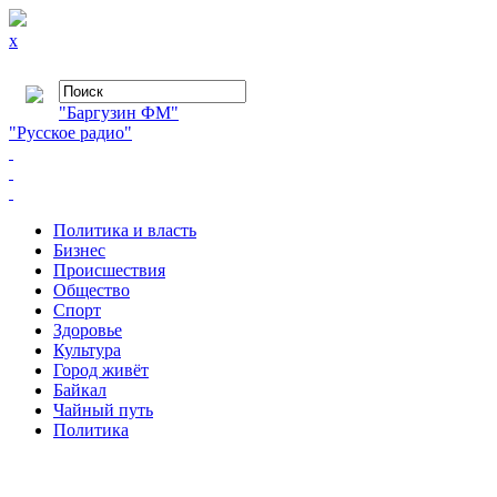
x
"Баргузин ФМ"
"Русское радио"
Политика и власть
Бизнес
Происшествия
Общество
Cпорт
Здоровье
Культура
Город живёт
Байкал
Чайный путь
Политика