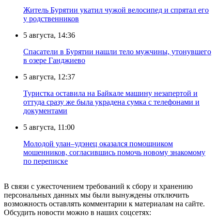
Житель Бурятии укатил чужой велосипед и спрятал его
у родственников
5 августа, 14:36
Спасатели в Бурятии нашли тело мужчины, утонувшего
в озере Ганджиево
5 августа, 12:37
Туристка оставила на Байкале машину незапертой и
оттуда сразу же была украдена сумка с телефонами и
документами
5 августа, 11:00
Молодой улан–удэнец оказался помощником
мошенников, согласившись помочь новому знакомому
по переписке
В связи с ужесточением требований к сбору и хранению
персональных данных мы были вынуждены отключить
возможность оставлять комментарии к материалам на сайте.
Обсудить новости можно в наших соцсетях: