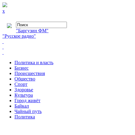
x
"Баргузин ФМ"
"Русское радио"
Политика и власть
Бизнес
Происшествия
Общество
Cпорт
Здоровье
Культура
Город живёт
Байкал
Чайный путь
Политика