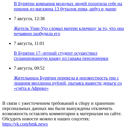
В Бурятии компания молодых людей похитила себе на
пикник из магазина 13 бутылок пива, арбуз и дыню
7 августа, 12:38
Житель Улан-Удэ сломал матери ключицу за то, что она
нечаянно разбудила его
7 августа, 11:01
В Бурятии 17–летний студент осуществил
спланированную кражу из гаража пенсионерки
7 августа, 09:52
Жительница Бурятии перевела в неизвестность три с
лишним миллиона рублей, пытаясь вывести деньги со
«счёта в Африке»
В связи с ужесточением требований к сбору и хранению
персональных данных мы были вынуждены отключить
возможность оставлять комментарии к материалам на сайте.
Обсудить новости можно в наших соцсетях:
https://vk.com/bmk.news