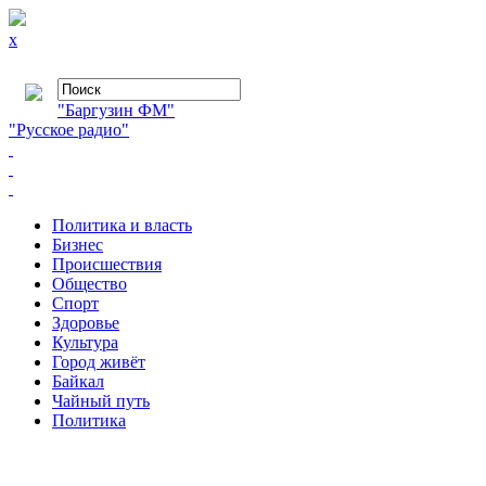
x
"Баргузин ФМ"
"Русское радио"
Политика и власть
Бизнес
Происшествия
Общество
Cпорт
Здоровье
Культура
Город живёт
Байкал
Чайный путь
Политика