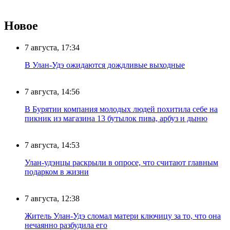
Новое
7 августа, 17:34
В Улан-Удэ ожидаются дождливые выходные
7 августа, 14:56
В Бурятии компания молодых людей похитила себе на
пикник из магазина 13 бутылок пива, арбуз и дыню
7 августа, 14:53
Улан-удэнцы раскрыли в опросе, что считают главным
подарком в жизни
7 августа, 12:38
Житель Улан-Удэ сломал матери ключицу за то, что она
нечаянно разбудила его