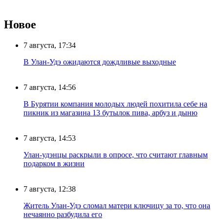
Новое
7 августа, 17:34
В Улан-Удэ ожидаются дождливые выходные
7 августа, 14:56
В Бурятии компания молодых людей похитила себе на
пикник из магазина 13 бутылок пива, арбуз и дыню
7 августа, 14:53
Улан-удэнцы раскрыли в опросе, что считают главным
подарком в жизни
7 августа, 12:38
Житель Улан-Удэ сломал матери ключицу за то, что она
нечаянно разбудила его