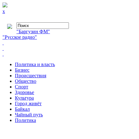
x
"Баргузин ФМ"
"Русское радио"
Политика и власть
Бизнес
Происшествия
Общество
Cпорт
Здоровье
Культура
Город живёт
Байкал
Чайный путь
Политика