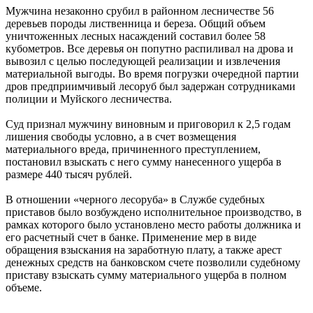
Мужчина незаконно срубил в районном лесничестве 56
деревьев породы лиственница и береза. Общий объем
уничтоженных лесных насаждений составил более 58
кубометров. Все деревья он попутно распиливал на дрова и
вывозил с целью последующей реализации и извлечения
материальной выгоды. Во время погрузки очередной партии
дров предприимчивый лесоруб был задержан сотрудниками
полиции и Муйского лесничества.
Суд признал мужчину виновным и приговорил к 2,5 годам
лишения свободы условно, а в счет возмещения
материального вреда, причиненного преступлением,
постановил взыскать с него сумму нанесенного ущерба в
размере 440 тысяч рублей.
В отношении «черного лесоруба» в Службе судебных
приставов было возбуждено исполнительное производство, в
рамках которого было установлено место работы должника и
его расчетный счет в банке. Применение мер в виде
обращения взыскания на заработную плату, а также арест
денежных средств на банковском счете позволили судебному
приставу взыскать сумму материального ущерба в полном
объеме.