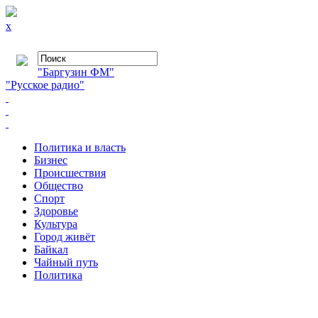
x
"Баргузин ФМ"
"Русское радио"
Политика и власть
Бизнес
Происшествия
Общество
Cпорт
Здоровье
Культура
Город живёт
Байкал
Чайный путь
Политика