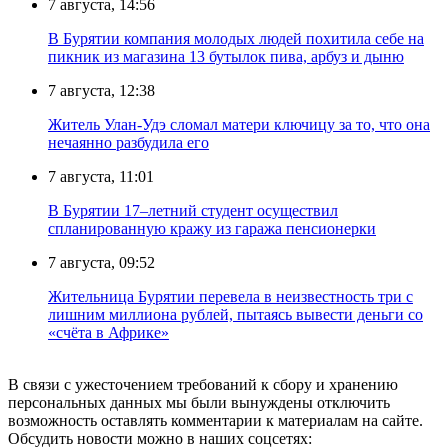
7 августа, 14:56
В Бурятии компания молодых людей похитила себе на
пикник из магазина 13 бутылок пива, арбуз и дыню
7 августа, 12:38
Житель Улан-Удэ сломал матери ключицу за то, что она
нечаянно разбудила его
7 августа, 11:01
В Бурятии 17–летний студент осуществил
спланированную кражу из гаража пенсионерки
7 августа, 09:52
Жительница Бурятии перевела в неизвестность три с
лишним миллиона рублей, пытаясь вывести деньги со
«счёта в Африке»
В связи с ужесточением требований к сбору и хранению
персональных данных мы были вынуждены отключить
возможность оставлять комментарии к материалам на сайте.
Обсудить новости можно в наших соцсетях: