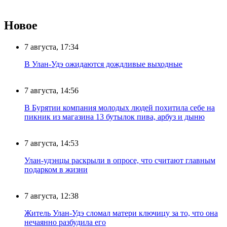
Новое
7 августа, 17:34
В Улан-Удэ ожидаются дождливые выходные
7 августа, 14:56
В Бурятии компания молодых людей похитила себе на
пикник из магазина 13 бутылок пива, арбуз и дыню
7 августа, 14:53
Улан-удэнцы раскрыли в опросе, что считают главным
подарком в жизни
7 августа, 12:38
Житель Улан-Удэ сломал матери ключицу за то, что она
нечаянно разбудила его