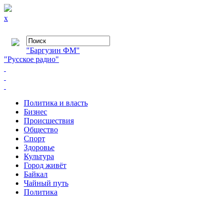
x
"Баргузин ФМ"
"Русское радио"
Политика и власть
Бизнес
Происшествия
Общество
Cпорт
Здоровье
Культура
Город живёт
Байкал
Чайный путь
Политика