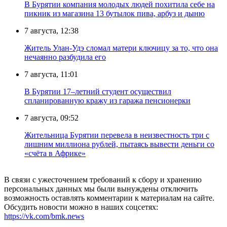
В Бурятии компания молодых людей похитила себе на
пикник из магазина 13 бутылок пива, арбуз и дыню
7 августа, 12:38
Житель Улан-Удэ сломал матери ключицу за то, что она
нечаянно разбудила его
7 августа, 11:01
В Бурятии 17–летний студент осуществил
спланированную кражу из гаража пенсионерки
7 августа, 09:52
Жительница Бурятии перевела в неизвестность три с
лишним миллиона рублей, пытаясь вывести деньги со
«счёта в Африке»
В связи с ужесточением требований к сбору и хранению
персональных данных мы были вынуждены отключить
возможность оставлять комментарии к материалам на сайте.
Обсудить новости можно в наших соцсетях:
https://vk.com/bmk.news