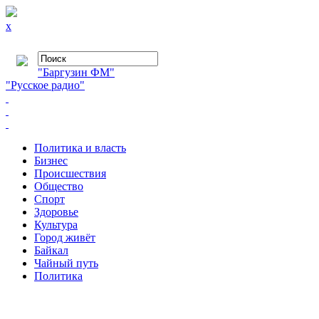
x
"Баргузин ФМ"
"Русское радио"
Политика и власть
Бизнес
Происшествия
Общество
Cпорт
Здоровье
Культура
Город живёт
Байкал
Чайный путь
Политика