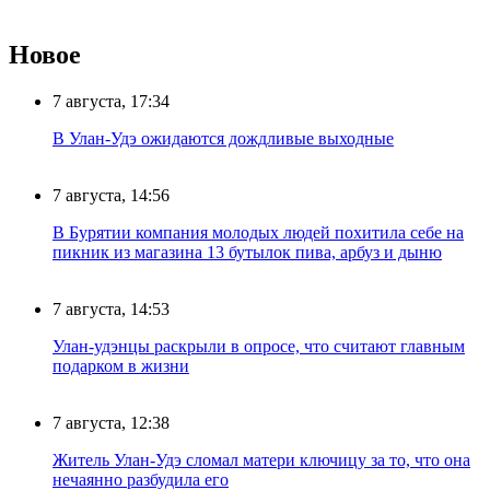
Новое
7 августа, 17:34
В Улан-Удэ ожидаются дождливые выходные
7 августа, 14:56
В Бурятии компания молодых людей похитила себе на
пикник из магазина 13 бутылок пива, арбуз и дыню
7 августа, 14:53
Улан-удэнцы раскрыли в опросе, что считают главным
подарком в жизни
7 августа, 12:38
Житель Улан-Удэ сломал матери ключицу за то, что она
нечаянно разбудила его