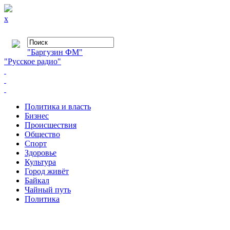
x
"Баргузин ФМ"
"Русское радио"
Политика и власть
Бизнес
Происшествия
Общество
Cпорт
Здоровье
Культура
Город живёт
Байкал
Чайный путь
Политика