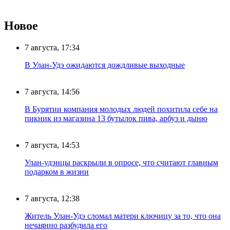
Новое
7 августа, 17:34
В Улан-Удэ ожидаются дождливые выходные
7 августа, 14:56
В Бурятии компания молодых людей похитила себе на
пикник из магазина 13 бутылок пива, арбуз и дыню
7 августа, 14:53
Улан-удэнцы раскрыли в опросе, что считают главным
подарком в жизни
7 августа, 12:38
Житель Улан-Удэ сломал матери ключицу за то, что она
нечаянно разбудила его