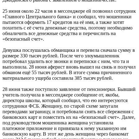
25 июня около 22 часов в мессенджере ей позвонил сотрудник
«Главного Центрального банка» и сообщил, что мошенники
пытаются оформить 17 кредитов на её имя, а также хотят
похитить с её счета денежные средства, поэтому необходимо
обналичить все денежные средства и перечислить на
«безопасный счет».
Девушка послушалась обманщика и перевела сначала сумму в
размере 330 тысяч рублей. После чего злоумышленник
потребовал удалить все звонки и переписки с ним, что та и
выполнила. 28 июня аферист вновь вышел на связь и получил
обманом ещё 55 тысяч рублей. В итоге сумма причиненного
материального ущерба составила 385 тысяч рублей.
28 июня также поступило заявление от пенсионерки. Бывший
учитель получила в мессенджере сообщение от, якобы,
директора школы, который сообщил, что ею интересуются
сотрудники ФСБ. Женщину, по старой схеме запугали
переводами заграницу, и потребовали снять все сбережения с
банковских карт и поместить их на «безопасный счет». Далее,
под руководством мошенника женщина установила
платежное приложение и привязала к нему указанную им
банковскую карту. В этот же день женщина через банкомат