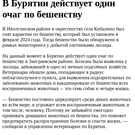
В Бурятии действует один
очаг по бешенству
В Иволгинском районе в окрестностях села Кибалино был
снят карантин по бешенству, который был установлен в
феврале 2024 года. Тогда бешенство было обнаружено в
рамках мониторинга у добытой охотниками лисицы.
На данный момент в Бурятии действует один очаг по
бешенству в Заиграевском районе. Болезнь была выявлена у
лисицы, забежавшей в одно из личных подсобных хозяйств.
Ветеринары обошли дома, попадающие в радиус
неблагополучного пункта, для выявления подозрительных по
заболеванию животных и вакцинировали от бешенства всех
восприимчивых животных
это семь собак и четыре кошки.
—
— Бешенство постоянно циркулирует среди диких животных
во всём мире, и угрожает всем восприимчивым животным, в
том числе, человеку. Поэтому не забывайте ежегодно
прививать домашних животных от бешенства, это поможет
предотвратить распространение болезни и спасти жизни, —
сообщили в управлении ветеринарии по Бурятии.