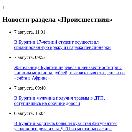
↓
Новости раздела «Происшествия»
7 августа, 11:01
В Бурятии 17-летний студент осуществил
спланированную кражу из гаража пенсионерки
7 августа, 09:52
Жительница Бурятии перевела в неизвестность три с
лишним миллиона рублей, пытаясь вывести деньги со
«счёта в Африке»
7 августа, 09:40
В Бурятии мужчина получил травмы в ДТП,
оступившись на обочине дороги
6 августа, 15:04
В Бурятии водитель большегруза стал фигурантом
уголовного дела из–за ДТП и смерти пассажира